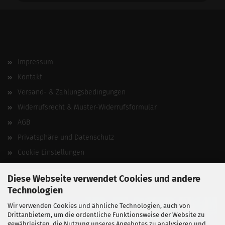
Impressum
Kontakt
Versand- & Zahlungsbedingungen
Widerrufsrecht & Muster-Widerrufsformular
AGB
Privatsphäre und Datenschutz
Cookie Einstellungen
Vertrag widerrufen
Diese Webseite verwendet Cookies und andere
Technologien
Wir verwenden Cookies und ähnliche Technologien, auch von
Drittanbietern, um die ordentliche Funktionsweise der Website zu
gewährleisten, die Nutzung unseres Angebotes zu analysieren und