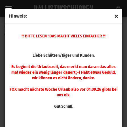
Hinweis:
Sierra .375 MatchKing 350gr 50 Stück
(Art.Nr.:
9350T
)
!!! BITTE LESEN ! DAS MACHT VIELES EINFACHER !!!
Liebe Schützen/Jäger und Kunden.
Es beginnt die Urlaubszeit, das merkt man daran das alles
mal wieder ein wenig länger dauert ;-) Habt etwas Geduld,
wir können es nicht ändern, danke.
FOX macht nächste Woche Urlaub also vor 01.09.26 gibts bei
uns nix.
Gut Schuß.