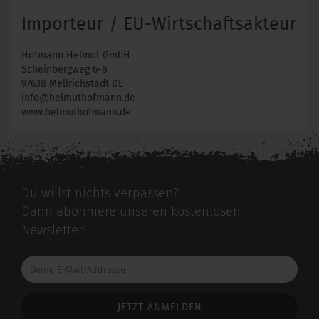
Importeur / EU-Wirtschaftsakteur
Hofmann Helmut GmbH
Scheinbergweg 6-8
97638 Mellrichstadt DE
info@helmuthofmann.de
www.helmuthofmann.de
Du willst nichts verpassen?
Dann abonniere unseren kostenlosen
Newsletter!
Deine
E-
Mail-
Addresse