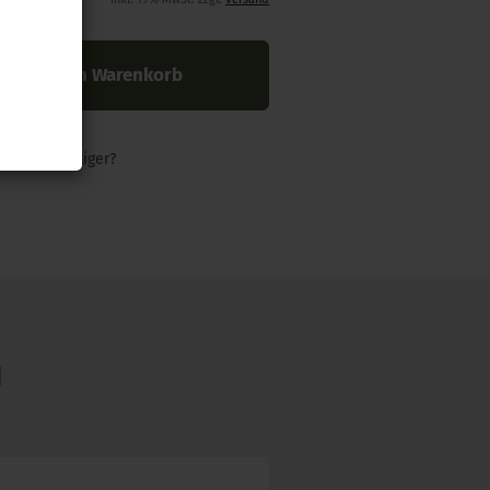
In den Warenkorb
nders günstiger?
N