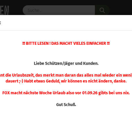
Suche...
:
C PULVER
WAFFENZUBEHÖR
ERSATZTEILE
OPTIK
!!! BITTE LESEN ! DAS MACHT VIELES EINFACHER !!!
 50 Stück
(Art.Nr.
Liebe Schützen/Jäger und Kunden.
Sier
Hun
nnt die Urlaubszeit, das merkt man daran das alles mal wieder ein weni
dauert ;-) Habt etwas Geduld, wir können es nicht ändern, danke.
Stü
FOX macht nächste Woche Urlaub also vor 01.09.26 gibts bei uns nix.
Gut Schuß.