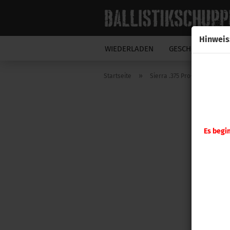
Hinweis
WIEDERLADEN
GESCHOSSE
N
»
Startseite
Sierra .375 Pro-Hunter 200gr
Es begi