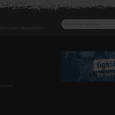
Deine
E-
tenlosen Newsletter!
Mail-
Addresse
formular