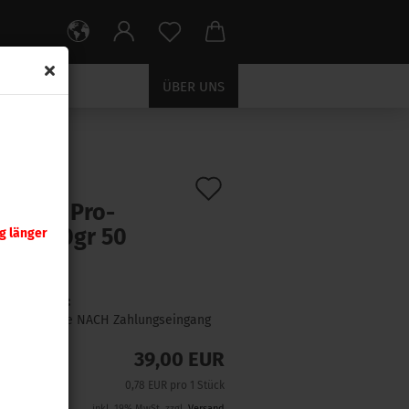
ÜBER UNS
Auf
:
2900
)
ra .375 Pro-
den
ter 200gr 50
g länger
Merkzettel
ck
Lieferzeit:
1 Woche NACH Zahlungseingang
39,00 EUR
0,78 EUR pro 1 Stück
inkl. 19% MwSt. zzgl.
Versand