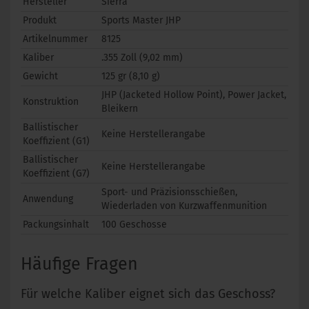
Hersteller
Sierra
Produkt
Sports Master JHP
Artikelnummer
8125
Kaliber
.355 Zoll (9,02 mm)
Gewicht
125 gr (8,10 g)
JHP (Jacketed Hollow Point), Power Jacket,
Konstruktion
Bleikern
Ballistischer
Keine Herstellerangabe
Koeffizient (G1)
Ballistischer
Keine Herstellerangabe
Koeffizient (G7)
Sport- und Präzisionsschießen,
Anwendung
Wiederladen von Kurzwaffenmunition
Packungsinhalt
100 Geschosse
Häufige Fragen
Für welche Kaliber eignet sich das Geschoss?