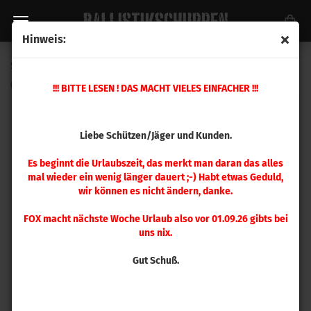
Hinweis:
Sierra .355 Sports Master 125 gr 100 Stück
(Art.Nr.:
8125
)
!!! BITTE LESEN ! DAS MACHT VIELES EINFACHER !!!
Liebe Schützen/Jäger und Kunden.
Es beginnt die Urlaubszeit, das merkt man daran das alles
mal wieder ein wenig länger dauert ;-) Habt etwas Geduld,
wir können es nicht ändern, danke.
FOX macht nächste Woche Urlaub also vor 01.09.26 gibts bei
uns nix.
Gut Schuß.