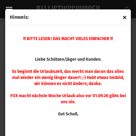
Hinweis:
Sierra .355 Sports Master 90 gr 100 Stück
(Art.Nr.:
8100
)
!!! BITTE LESEN ! DAS MACHT VIELES EINFACHER !!!
Liebe Schützen/Jäger und Kunden.
Es beginnt die Urlaubszeit, das merkt man daran das alles
mal wieder ein wenig länger dauert ;-) Habt etwas Geduld,
wir können es nicht ändern, danke.
FOX macht nächste Woche Urlaub also vor 01.09.26 gibts bei
uns nix.
Gut Schuß.