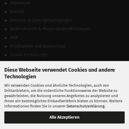
Impressum
Kontakt
Versand- & Zahlungsbedingungen
Widerrufsrecht & Muster-Widerrufsformular
AGB
Privatsphäre und Datenschutz
Cookie Einstellungen
Vertrag widerrufen
Diese Webseite verwendet Cookies und andere
Technologien
Wir verwenden Cookies und ähnliche Technologien, auch von
Drittanbietern, um die ordentliche Funktionsweise der Website zu
gewährleisten, die Nutzung unseres Angebotes zu analysieren und
Ihnen ein bestmögliches Einkaufserlebnis bieten zu können. Weitere
Informationen finden Sie in unserer
Datenschutzerklärung
.
Alle Akzeptieren
BALLISTIKSCHUPPEN 2026.