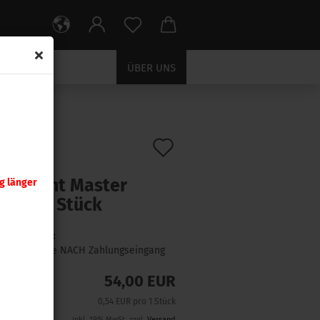
ÜBER UNS
Auf
:
8370
)
ra .357
den
rnament Master
g länger
Merkzettel
 gr 100 Stück
Lieferzeit:
1 Woche NACH Zahlungseingang
54,00 EUR
0,54 EUR pro 1 Stück
inkl. 19% MwSt. zzgl.
Versand