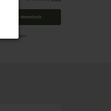
In den Warenkorb
nders günstiger?
N