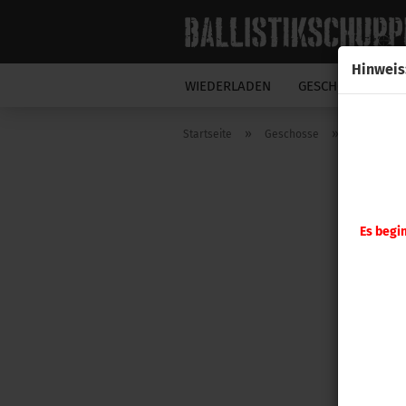
Hinweis
WIEDERLADEN
GESCHOSSE
N
»
»
Startseite
Geschosse
Sierra Ge
Es begi