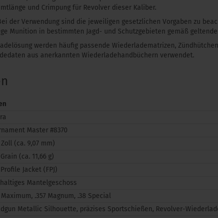
amtlänge und Crimpung für Revolver dieser Kaliber.
 Bei der Verwendung sind die jeweiligen gesetzlichen Vorgaben zu bea
ige Munition in bestimmten Jagd- und Schutzgebieten gemäß geltender
rladelösung werden häufig passende Wiederladematrizen, Zündhütchen
Ladedaten aus anerkannten Wiederladehandbüchern verwendet.
en
en
rra
rnament Master #8370
 Zoll (ca. 9,07 mm)
Grain (ca. 11,66 g)
 Profile Jacket (FPJ)
ihaltiges Mantelgeschoss
7 Maximum, .357 Magnum, .38 Special
dgun Metallic Silhouette, präzises Sportschießen, Revolver-Wiederla