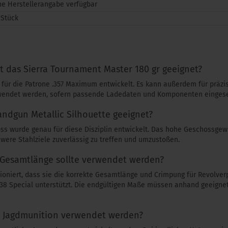
ne Herstellerangabe verfügbar
 Stück
t das Sierra Tournament Master 180 gr geeignet?
für die Patrone .357 Maximum entwickelt. Es kann außerdem für präzis
wendet werden, sofern passende Ladedaten und Komponenten eingese
andgun Metallic Silhouette geeignet?
ss wurde genau für diese Disziplin entwickelt. Das hohe Geschossgewi
hwere Stahlziele zuverlässig zu treffen und umzustoßen.
Gesamtlänge sollte verwendet werden?
itioniert, dass sie die korrekte Gesamtlänge und Crimpung für Revolver
8 Special unterstützt. Die endgültigen Maße müssen anhand geeigne
r Jagdmunition verwendet werden?