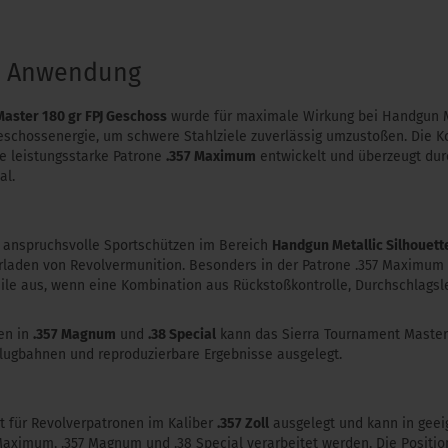
& Anwendung
Master 180 gr FPJ Geschoss
wurde für maximale Wirkung bei Handgun Me
eschossenergie, um schwere Stahlziele zuverlässig umzustoßen. Die Ko
ie leistungsstarke Patrone
.357 Maximum
entwickelt und überzeugt dur
al.
r anspruchsvolle Sportschützen im Bereich
Handgun Metallic Silhouett
erladen von Revolvermunition. Besonders in der Patrone .357 Maximum 
ile aus, wenn eine Kombination aus Rückstoßkontrolle, Durchschlagsl
en in
.357 Magnum
und
.38 Special
kann das Sierra Tournament Master 
 Flugbahnen und reproduzierbare Ergebnisse ausgelegt.
t für Revolverpatronen im Kaliber
.357 Zoll
ausgelegt und kann in gee
Maximum, .357 Magnum und .38 Special verarbeitet werden. Die Positio