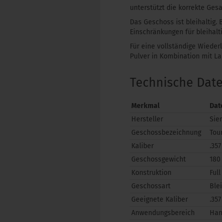
unterstützt die korrekte Ges
Das Geschoss ist bleihaltig.
Einschränkungen für bleihalt
Für eine vollständige Wiede
Pulver in Kombination mit 
Technische Dat
Merkmal
Dat
Hersteller
Sie
Geschossbezeichnung
Tou
Kaliber
.357
Geschossgewicht
180 
Konstruktion
Full
Geschossart
Ble
Geeignete Kaliber
.35
Anwendungsbereich
Han