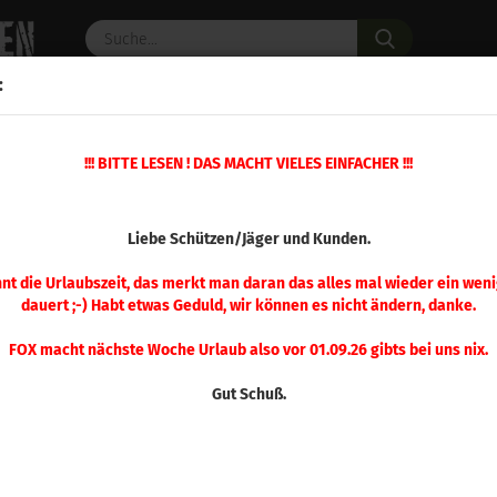
Suche...
:
C PULVER
WAFFENZUBEHÖR
ERSATZTEILE
OPTIK
»
!!! BITTE LESEN ! DAS MACHT VIELES EINFACHER !!!
schosse
Sierra .357 Tournament Master 180 gr 100 Stück
(Art.Nr.
Liebe Schützen/Jäger und Kunden.
Sier
Tou
nnt die Urlaubszeit, das merkt man daran das alles mal wieder ein weni
dauert ;-) Habt etwas Geduld, wir können es nicht ändern, danke.
180
FOX macht nächste Woche Urlaub also vor 01.09.26 gibts bei uns nix.
Gut Schuß.