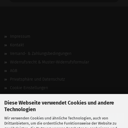
Impressum
Kontakt
Versand- & Zahlungsbedingungen
Widerrufsrecht & Muster-Widerrufsformular
AGB
Privatsphäre und Datenschutz
Cookie Einstellungen
Vertrag widerrufen
Diese Webseite verwendet Cookies und andere
Technologien
Wir verwenden Cookies und ähnliche Technologien, auch von
Drittanbietern, um die ordentliche Funktionsweise der Website zu