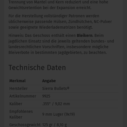
Trennung von Mantel und Kern reduziert und eine hohe
Gewichtsretention bei der Expansion erreicht.
Für die Herstellung vollständiger Patronen werden
üblicherweise passende Hülsen, Zündhütchen, NC-Pulver
sowie geeignete Wiederladematrizen benötigt.
Hinweis: Das Geschoss enthält einen
Bleikern
. Beim
jagdlichen Einsatz sind die jeweils geltenden bundes- und
landesrechtlichen Vorschriften, insbesondere mögliche
Bleiverbote in bestimmten Jagdgebieten, zu beachten.
Technische Daten
Merkmal
Angabe
Hersteller
Sierra Bullets®
Artikelnummer
9925
Kaliber
.355" / 9,02 mm
Empfohlenes
9 mm Luger (9x19)
Kaliber
Geschossgewicht
125 gr / 8,10 g