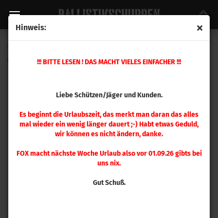
Hinweis:
Sierra .355 V-Crown 125 gr 100 Stück
(Art.Nr.:
9925
)
!!! BITTE LESEN ! DAS MACHT VIELES EINFACHER !!!
Liebe Schützen/Jäger und Kunden.
Es beginnt die Urlaubszeit, das merkt man daran das alles
mal wieder ein wenig länger dauert ;-) Habt etwas Geduld,
wir können es nicht ändern, danke.
FOX macht nächste Woche Urlaub also vor 01.09.26 gibts bei
uns nix.
Gut Schuß.