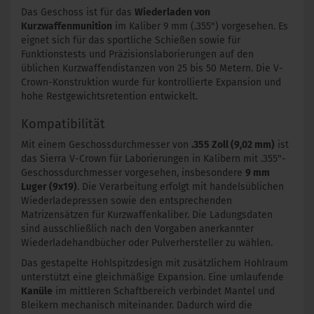
Das Geschoss ist für das
Wiederladen von
Kurzwaffenmunition
im Kaliber 9 mm (.355") vorgesehen. Es
eignet sich für das sportliche Schießen sowie für
Funktionstests und Präzisionslaborierungen auf den
üblichen Kurzwaffendistanzen von 25 bis 50 Metern. Die V-
Crown-Konstruktion wurde für kontrollierte Expansion und
hohe Restgewichtsretention entwickelt.
Kompatibilität
Mit einem Geschossdurchmesser von
.355 Zoll (9,02 mm)
ist
das Sierra V-Crown für Laborierungen in Kalibern mit .355"-
Geschossdurchmesser vorgesehen, insbesondere
9 mm
Luger (9x19)
. Die Verarbeitung erfolgt mit handelsüblichen
Wiederladepressen sowie den entsprechenden
Matrizensätzen für Kurzwaffenkaliber. Die Ladungsdaten
sind ausschließlich nach den Vorgaben anerkannter
Wiederladehandbücher oder Pulverhersteller zu wählen.
Das gestapelte Hohlspitzdesign mit zusätzlichem Hohlraum
unterstützt eine gleichmäßige Expansion. Eine umlaufende
Kanüle
im mittleren Schaftbereich verbindet Mantel und
Bleikern mechanisch miteinander. Dadurch wird die