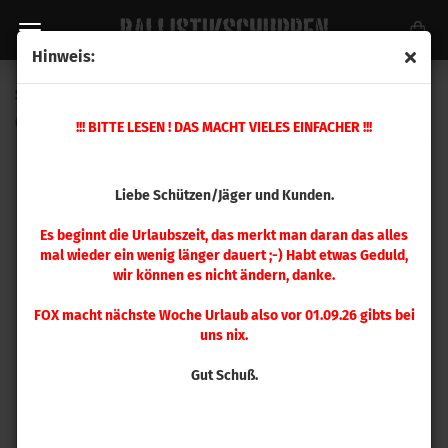
Hinweis:
Sierra .400 V-Crown 165 gr 100 Stück
(Art.Nr.:
9465
)
!!! BITTE LESEN ! DAS MACHT VIELES EINFACHER !!!
Liebe Schützen/Jäger und Kunden.
Es beginnt die Urlaubszeit, das merkt man daran das alles
mal wieder ein wenig länger dauert ;-) Habt etwas Geduld,
wir können es nicht ändern, danke.
FOX macht nächste Woche Urlaub also vor 01.09.26 gibts bei
uns nix.
Gut Schuß.