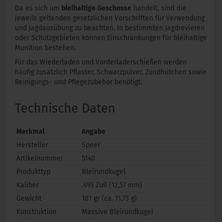
Da es sich um
bleihaltige Geschosse
handelt, sind die
jeweils geltenden gesetzlichen Vorschriften für Verwendung
und Jagdausübung zu beachten. In bestimmten Jagdrevieren
oder Schutzgebieten können Einschränkungen für bleihaltige
Munition bestehen.
Für das Wiederladen und Vorderladerschießen werden
häufig zusätzlich Pflaster, Schwarzpulver, Zündhütchen sowie
Reinigungs- und Pflegezubehör benötigt.
Technische Daten
Merkmal
Angabe
Hersteller
Speer
Artikelnummer
5140
Produkttyp
Bleirundkugel
Kaliber
.495 Zoll (12,57 mm)
Gewicht
181 gr (ca. 11,73 g)
Konstruktion
Massive Bleirundkugel