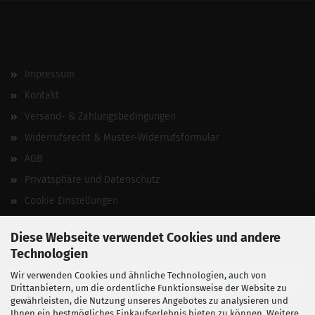
Impressum
Kontakt
Versand- & Zahlungsbedingungen
Widerrufsrecht & Muster-Widerrufsformular
AGB
Privatsphäre und Datenschutz
Cookie Einstellungen
Vertrag widerrufen
Diese Webseite verwendet Cookies und andere
Technologien
Wir verwenden Cookies und ähnliche Technologien, auch von
Drittanbietern, um die ordentliche Funktionsweise der Website zu
gewährleisten, die Nutzung unseres Angebotes zu analysieren und
Ihnen ein bestmögliches Einkaufserlebnis bieten zu können. Weitere