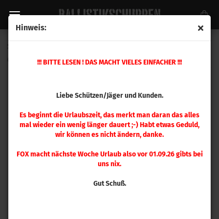
Hinweis:
Speer .495 Bleirundkugeln 181 gr 100 Stück
(Art.Nr.:
5140
)
!!! BITTE LESEN ! DAS MACHT VIELES EINFACHER !!!
Liebe Schützen/Jäger und Kunden.
Es beginnt die Urlaubszeit, das merkt man daran das alles
mal wieder ein wenig länger dauert ;-) Habt etwas Geduld,
wir können es nicht ändern, danke.
FOX macht nächste Woche Urlaub also vor 01.09.26 gibts bei
uns nix.
Gut Schuß.