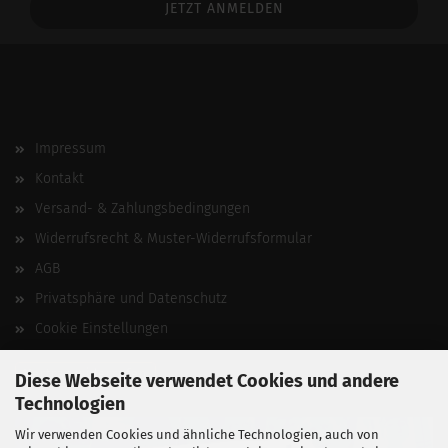
Impressum
Kontakt
Versand- & Zahlungsbedingungen
Widerrufsrecht & Muster-Widerrufsformular
AGB
Privatsphäre und Datenschutz
Cookie Einstellungen
Vertrag widerrufen
Diese Webseite verwendet Cookies und andere
Technologien
Wir verwenden Cookies und ähnliche Technologien, auch von