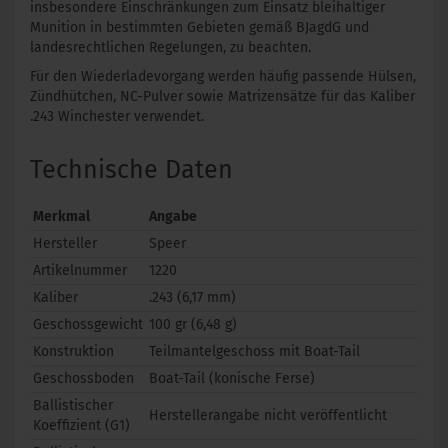
insbesondere Einschränkungen zum Einsatz bleihaltiger
Munition in bestimmten Gebieten gemäß BJagdG und
landesrechtlichen Regelungen, zu beachten.
Für den Wiederladevorgang werden häufig passende Hülsen,
Zündhütchen, NC-Pulver sowie Matrizensätze für das Kaliber
.243 Winchester verwendet.
Technische Daten
Merkmal
Angabe
Hersteller
Speer
Artikelnummer
1220
Kaliber
.243 (6,17 mm)
Geschossgewicht
100 gr (6,48 g)
Konstruktion
Teilmantelgeschoss mit Boat-Tail
Geschossboden
Boat-Tail (konische Ferse)
Ballistischer
Herstellerangabe nicht veröffentlicht
Koeffizient (G1)