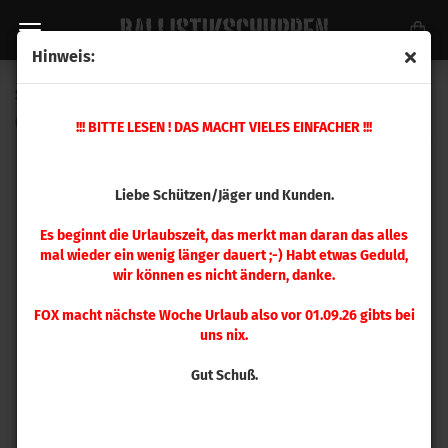
Hinweis:
Speer .243 Boat-Tail 100 gr 100 Stück
(Art.Nr.:
1220
)
!!! BITTE LESEN ! DAS MACHT VIELES EINFACHER !!!
Liebe Schützen/Jäger und Kunden.
Es beginnt die Urlaubszeit, das merkt man daran das alles
mal wieder ein wenig länger dauert ;-) Habt etwas Geduld,
wir können es nicht ändern, danke.
FOX macht nächste Woche Urlaub also vor 01.09.26 gibts bei
uns nix.
Gut Schuß.