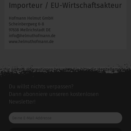
Importeur / EU-Wirtschaftsakteur
Hofmann Helmut GmbH
Scheinbergweg 6-8
97638 Mellrichstadt DE
info@helmuthofmann.de
www.helmuthofmann.de
Für weitere Informationen besuchen Sie bitte die
Herstellerseite
zu diesem Artikel.
Du willst nichts verpassen?
Dann abonniere unseren kostenlosen
Newsletter!
Deine
E-
Mail-
Addresse