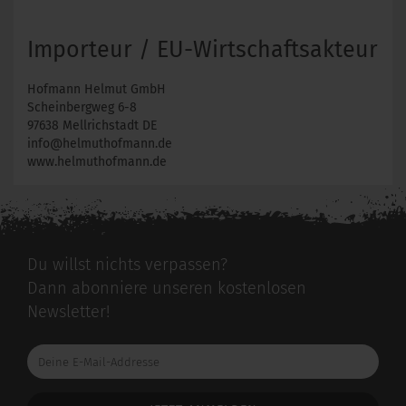
Importeur / EU-Wirtschaftsakteur
Hofmann Helmut GmbH
Scheinbergweg 6-8
97638 Mellrichstadt DE
info@helmuthofmann.de
www.helmuthofmann.de
Du willst nichts verpassen?
Dann abonniere unseren kostenlosen
Newsletter!
Deine
E-
Mail-
Addresse