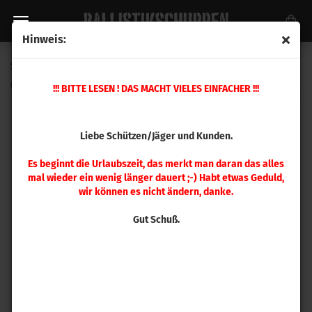
Hinweis:
Speer .451 Cooper Plated 230gr 500 Stück
(Art.Nr.:
4714
)
!!! BITTE LESEN ! DAS MACHT VIELES EINFACHER !!!
Liebe Schützen/Jäger und Kunden.
Es beginnt die Urlaubszeit, das merkt man daran das alles
mal wieder ein wenig länger dauert ;-) Habt etwas Geduld,
wir können es nicht ändern, danke.
Gut Schuß.