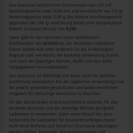
Das Geschoss besitzt einen Durchmesser von .429 Zoll
beziehungsweise etwa 10,90 mm und ein Gewicht von 270 gr
beziehungsweise etwa 17,50 g. Der höhere Geschossgewicht
gegenüber der 240-gr-Ausführung bietet eine entsprechend
höhere Sectional Density von
0,210
.
Speer gibt für das Geschoss einen ballistischen
Koeffizienten von
G1 0,193
an. Die Hersteller-Ladedaten
führen Artikel 4461 unter anderem für die 44 Remington
Magnum und .444 Marlin; die konkrete Verwendung richtet
sich nach der jeweiligen Patrone, Waffe und den dafür
freigegebenen Herstellerdaten.
Das Geschoss ist bleihaltig und daher nicht als bleifreie
Ausführung einzustufen. Bei der jagdlichen Verwendung sind
die jeweils geltenden gesetzlichen und landesrechtlichen
Vorgaben für bleihaltige Geschosse zu beachten.
Für das Wiederladen sind ausschließlich aktuelle, für das
konkrete Geschoss und die jeweilige Patrone geeignete
Ladedaten zu verwenden. Speer weist darauf hin, dass
herkömmliche Ladedaten für Standardmantelgeschosse
nicht ohne Weiteres auf DeepCurl-Geschosse übertragen
werden dürfen. Passendes Wiederladezubehör und