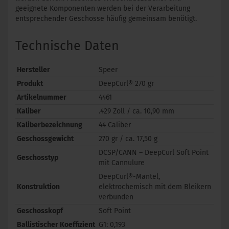
geeignete Komponenten werden bei der Verarbeitung
entsprechender Geschosse häufig gemeinsam benötigt.
Technische Daten
Hersteller
Speer
Produkt
DeepCurl® 270 gr
Artikelnummer
4461
Kaliber
.429 Zoll / ca. 10,90 mm
Kaliberbezeichnung
44 Caliber
Geschossgewicht
270 gr / ca. 17,50 g
DCSP/CANN – DeepCurl Soft Point
Geschosstyp
mit Cannulure
DeepCurl®-Mantel,
Konstruktion
elektrochemisch mit dem Bleikern
verbunden
Geschosskopf
Soft Point
Ballistischer Koeffizient
G1: 0,193