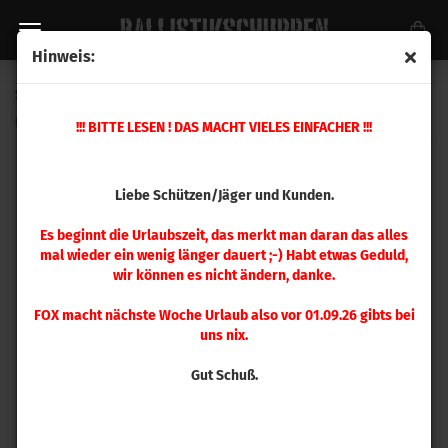
Hinweis:
Speer .400 Gold Dot 165 gr 100 Stück
(Art.Nr.:
4397
)
!!! BITTE LESEN ! DAS MACHT VIELES EINFACHER !!!
Liebe Schützen/Jäger und Kunden.
Es beginnt die Urlaubszeit, das merkt man daran das alles
mal wieder ein wenig länger dauert ;-) Habt etwas Geduld,
wir können es nicht ändern, danke.
FOX macht nächste Woche Urlaub also vor 01.09.26 gibts bei
uns nix.
Gut Schuß.