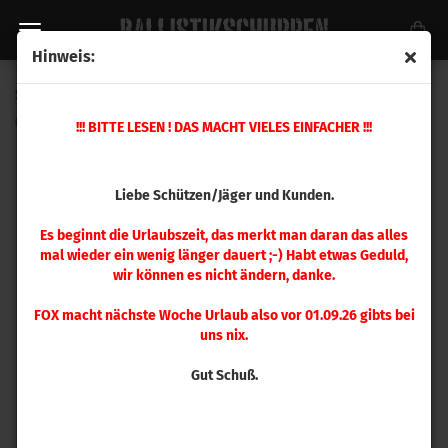
Hinweis:
Speer .284 Grand-Slam 145 gr 50 Stück
(Art.Nr.:
1632
)
!!! BITTE LESEN ! DAS MACHT VIELES EINFACHER !!!
Liebe Schützen/Jäger und Kunden.
Es beginnt die Urlaubszeit, das merkt man daran das alles
mal wieder ein wenig länger dauert ;-) Habt etwas Geduld,
wir können es nicht ändern, danke.
FOX macht nächste Woche Urlaub also vor 01.09.26 gibts bei
uns nix.
Gut Schuß.