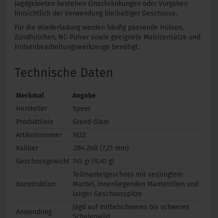
Jagdgebieten bestehen Einschränkungen oder Vorgaben
hinsichtlich der Verwendung bleihaltiger Geschosse.
Für die Wiederladung werden häufig passende Hülsen,
Zündhütchen, NC-Pulver sowie geeignete Matrizensätze und
Hülsenbearbeitungswerkzeuge benötigt.
Technische Daten
Merkmal
Angabe
Hersteller
Speer
Produktlinie
Grand-Slam
Artikelnummer
1632
Kaliber
.284 Zoll (7,21 mm)
Geschossgewicht
145 gr (9,40 g)
Teilmantelgeschoss mit verjüngtem
Konstruktion
Mantel, innenliegenden Mantelrillen und
langer Geschossspitze
Jagd auf mittelschweres bis schweres
Anwendung
Schalenwild