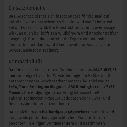
Einsatzbereiche
Das Geschoss eignet sich insbesondere für die Jagd auf
mittelschweres bis schweres Schalenwild wie Schwarzwild,
Rotwild oder Elchwild. Die Konstruktion ist auf zuverlässige
Wirkung auch bei kräftigen Wildkörpern und Knochentreffern
ausgelegt. Durch die kontrollierte Expansion und hohe
Penetration ist das Grand-Slam sowohl für Ansitz- als auch
Bewegungsjagden geeignet.
Kompatibilität
Das Geschoss besitzt einen Durchmesser von
.284 Zoll (7,21
mm)
und eignet sich für Wiederladungen in Kalibern mit
entsprechendem Geschossdurchmesser, beispielsweise
7x64
,
7 mm Remington Magnum
,
.280 Remington
oder
7x57
Mauser
. Die endgültige Laborierung ist ausschließlich
anhand geeigneter, aktueller Ladedaten der Pulver- und
Geschosshersteller vorzunehmen.
Da es sich um ein
bleihaltiges Jagdgeschoss
handelt, sind
die jeweils geltenden jagdrechtlichen Vorschriften zu
beachten. In einigen Bundesländern und bestimmten