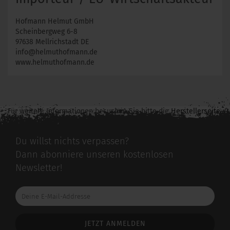
Hofmann Helmut GmbH
Scheinbergweg 6-8
97638 Mellrichstadt DE
info@helmuthofmann.de
www.helmuthofmann.de
Für weitere Informationen besuchen Sie bitte die
Herstellerseite
zu diesem Artikel.
Du willst nichts verpassen?
Dann abonniere unseren kostenlosen
Newsletter!
Deine
E-
Mail-
Addresse