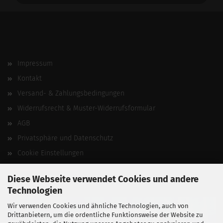
Impressum
Kontakt
Versand- & Zahlungsbedingungen
Widerrufsrecht & Muster-Widerrufsformular
AGB
Privatsphäre und Datenschutz
Cookie Einstellungen
Vertrag widerrufen
Diese Webseite verwendet Cookies und andere
Technologien
Wir verwenden Cookies und ähnliche Technologien, auch von
Drittanbietern, um die ordentliche Funktionsweise der Website zu