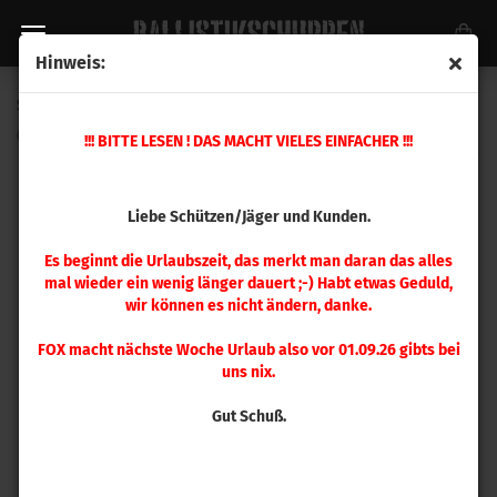
Hinweis:
Speer .321 Hot-Cor 170 gr 100 Stück
(Art.Nr.:
2259
)
!!! BITTE LESEN ! DAS MACHT VIELES EINFACHER !!!
Liebe Schützen/Jäger und Kunden.
Es beginnt die Urlaubszeit, das merkt man daran das alles
mal wieder ein wenig länger dauert ;-) Habt etwas Geduld,
wir können es nicht ändern, danke.
FOX macht nächste Woche Urlaub also vor 01.09.26 gibts bei
uns nix.
Gut Schuß.