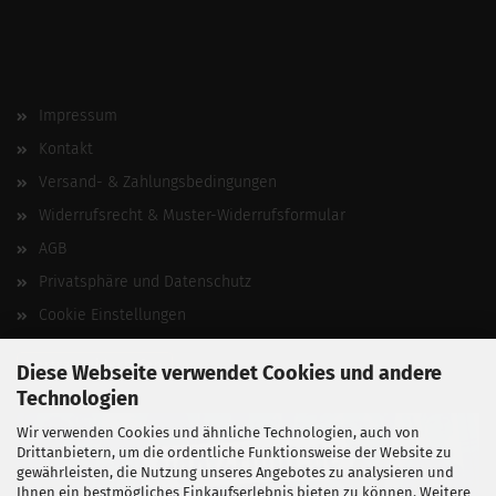
Impressum
Kontakt
Versand- & Zahlungsbedingungen
Widerrufsrecht & Muster-Widerrufsformular
AGB
Privatsphäre und Datenschutz
Cookie Einstellungen
Vertrag widerrufen
Diese Webseite verwendet Cookies und andere
Technologien
Wir verwenden Cookies und ähnliche Technologien, auch von
Drittanbietern, um die ordentliche Funktionsweise der Website zu
gewährleisten, die Nutzung unseres Angebotes zu analysieren und
Ihnen ein bestmögliches Einkaufserlebnis bieten zu können. Weitere