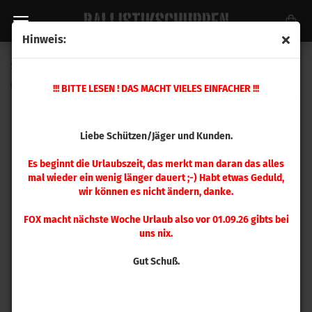
Hinweis:
Speer .458 Hot-Cor 350gr 50 Stück
(Art.Nr.:
2478
)
!!! BITTE LESEN ! DAS MACHT VIELES EINFACHER !!!
Liebe Schützen/Jäger und Kunden.
Es beginnt die Urlaubszeit, das merkt man daran das alles
mal wieder ein wenig länger dauert ;-) Habt etwas Geduld,
wir können es nicht ändern, danke.
FOX macht nächste Woche Urlaub also vor 01.09.26 gibts bei
uns nix.
Gut Schuß.