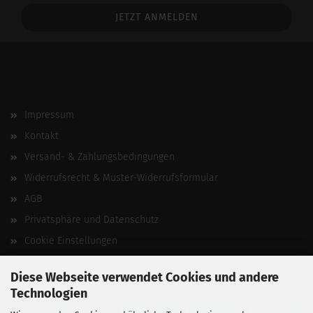
Addresse
Impressum
Kontakt
Versand- & Zahlungsbedingungen
Widerrufsrecht & Muster-Widerrufsformular
AGB
Privatsphäre und Datenschutz
Cookie Einstellungen
Vertrag widerrufen
Diese Webseite verwendet Cookies und andere
Technologien