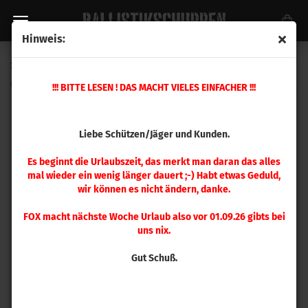
Hinweis:
Speer .355 TMJ 115gr 100 Stück
(Art.Nr.:
3995
)
!!! BITTE LESEN ! DAS MACHT VIELES EINFACHER !!!
Liebe Schützen/Jäger und Kunden.
Es beginnt die Urlaubszeit, das merkt man daran das alles
mal wieder ein wenig länger dauert ;-) Habt etwas Geduld,
wir können es nicht ändern, danke.
FOX macht nächste Woche Urlaub also vor 01.09.26 gibts bei
uns nix.
Gut Schuß.