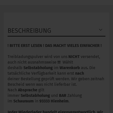
BESCHREIBUNG
! BITTE ERST LESEN ! DAS MACHT VIELES EINFACHER !
Treibladungspulver wird von uns
NICHT
versendet,
auch nicht ausnahmsweise
!!!
Wählt
deshalb
Selbstabholung
im
Warenkorb
aus
.
Die
tatsächliche Verfügbarkeit kann erst
nach
deiner Bestellung geprüft werden. Wir geben zeitnah
Bescheid wenn was nicht lieferbar ist.
Nach
Absprache
gilt
immer
Selbstabholung
und
BAR
Zahlung
im
Schauraum
in
93333
Hienheim
.
Jeder Wiederlader handelt eigenverantwortlich, wir