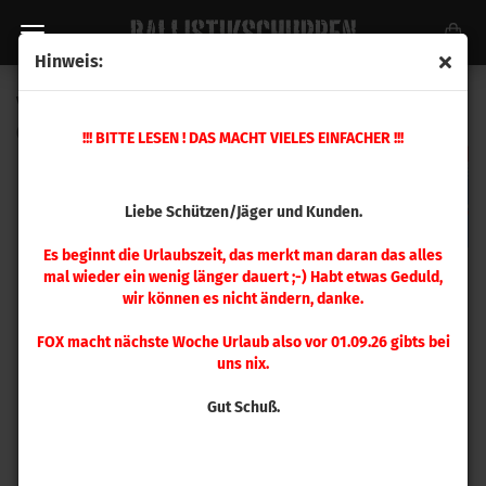
Hinweis:
Vectan SP 2 Practical (2000 g)
(Art.Nr.:
US0248
)
!!! BITTE LESEN ! DAS MACHT VIELES EINFACHER !!!
Liebe Schützen/Jäger und Kunden.
Es beginnt die Urlaubszeit, das merkt man daran das alles
mal wieder ein wenig länger dauert ;-) Habt etwas Geduld,
wir können es nicht ändern, danke.
FOX macht nächste Woche Urlaub also vor 01.09.26 gibts bei
uns nix.
Gut Schuß.