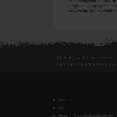
49124 Georgsmarienhütte DE
info@essing-sprengtechnik.
www.essing-sprengtechnik.c
Für weitere Informationen besuchen Si
Du willst nichts verpassen?
Dann abonniere unseren kos
Impressum
Kontakt
Versand- & Zahlungsbedingungen