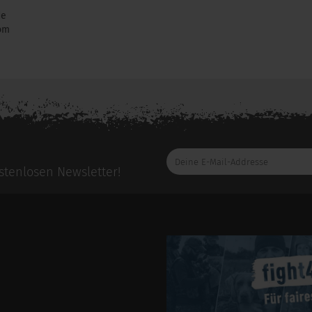
de
om
e bitte die
Herstellerseite
zu diesem Artikel.
Deine
E-
tenlosen Newsletter!
Mail-
Addresse