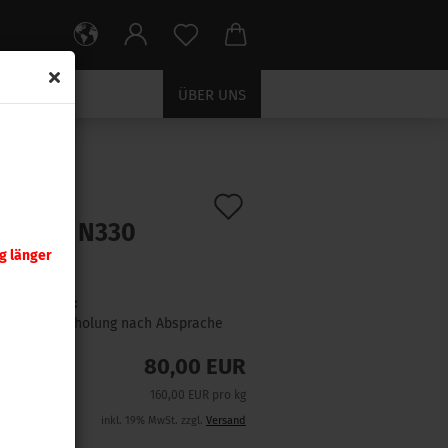
ÜBER UNS
Auf
:
UH0044
)
taVuori N330
den
 g)
g länger
Merkzettel
Lieferzeit:
NUR Abholung nach Absprache
80,00 EUR
160,00 EUR pro kg
inkl. 19% MwSt. zzgl.
Versand