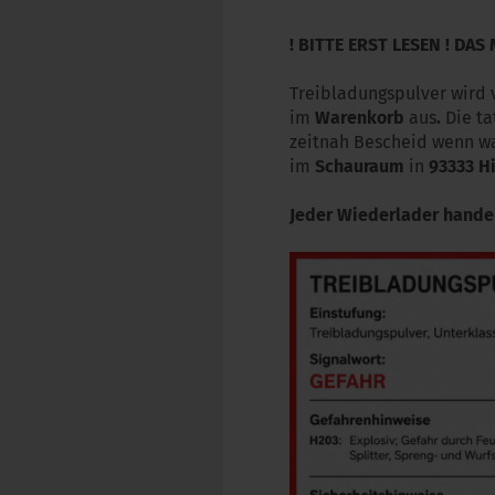
! BITTE ERST LESEN ! DAS
Treibladungspulver wird
im
Warenkorb
aus
.
Die ta
zeitnah Bescheid wenn was
im
Schauraum
in
93333
H
Jeder Wiederlader handel