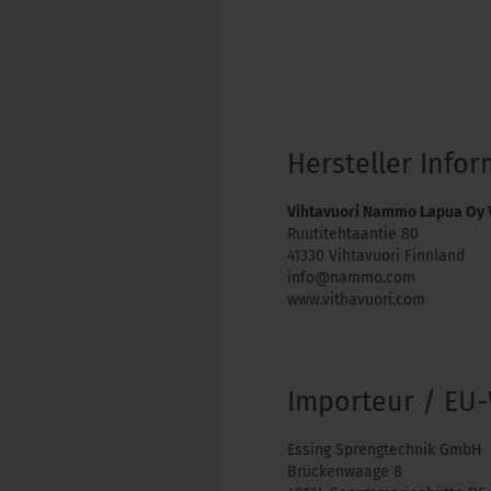
Hersteller Info
Vihtavuori Nammo Lapua Oy 
Ruutitehtaantie 80
41330 Vihtavuori Finnland
info@nammo.com
www.vithavuori.com
Importeur / EU-
Essing Sprengtechnik GmbH
Brückenwaage 8