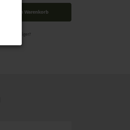
In den Warenkorb
nders günstiger?
N