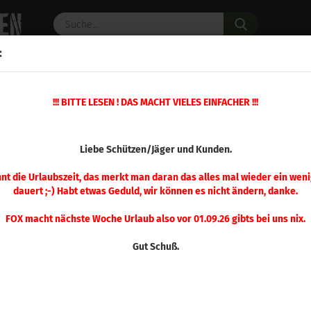
Suche...
:
C PULVER
WAFFENZUBEHÖR
ERSATZTEILE
OPTIK
»
!!! BITTE LESEN ! DAS MACHT VIELES EINFACHER !!!
VihtaVuori N330 (500 g)
(Art.Nr.
Liebe Schützen/Jäger und Kunden.
Vih
(500
nnt die Urlaubszeit, das merkt man daran das alles mal wieder ein weni
dauert ;-) Habt etwas Geduld, wir können es nicht ändern, danke.
FOX macht nächste Woche Urlaub also vor 01.09.26 gibts bei uns nix.
Gut Schuß.