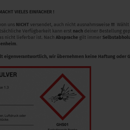
 MACHT VIELES EINFACHER !
 von uns
NICHT
versendet, auch nicht ausnahmsweise
!!!
Wählt 
tsächliche Verfügbarkeit kann erst
nach
deiner Bestellung ge
 nicht lieferbar ist. Nach
Absprache
gilt immer
Selbstabhol
ienheim
.
t eigenverantwortlich, wir übernehmen keine Haftung oder G