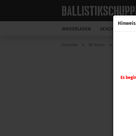
Hinweis
WIEDERLADEN
GESCHOSSE
N
»
»
Startseite
NC Pulver
VihtaVuori
Es begi