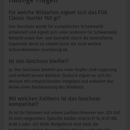
Häufige Fragen
Für welche Wildarten eignet sich das FOX
Classic Hunter 160 gr?
Das Geschoss wurde für europäisches Schalenwild
entwickelt und eignet sich unter anderem für Schwarzwild,
Rehwild sowie Rot- und Damwild. Durch die kontrollierte
Expansion deckt es sowohl kurze als auch weitere
Schussdistanzen zuverlässig ab.
Ist das Geschoss bleifrei?
Ja. Das Geschoss besteht aus einer Kupfer-Zink-Legierung
und enthält keinen Bleikern. Dadurch eignet es sich für
Reviere mit entsprechenden Vorgaben und reduziert das
Risiko einer Bleibelastung des Wildbrets.
Mit welchen Kalibern ist das Geschoss
kompatibel?
Es ist für Patronen mit einem Laufdurchmesser von .323 Zoll
(8 mm) vorgesehen. Typische Kaliber sind 8×57 IS, 8×57 JRS,
8×68 S oder .325 WSM. Maßgeblich sind stets die