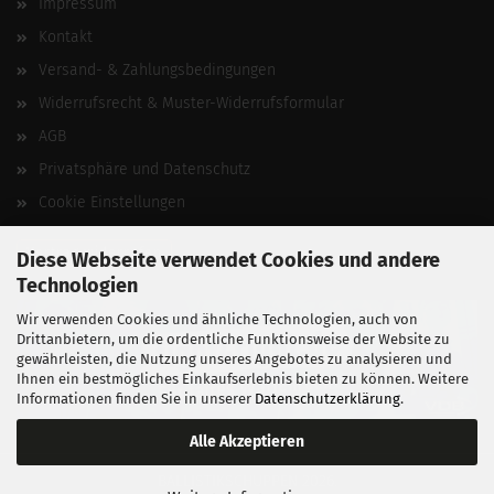
Impressum
Kontakt
Versand- & Zahlungsbedingungen
Widerrufsrecht & Muster-Widerrufsformular
AGB
Privatsphäre und Datenschutz
Cookie Einstellungen
Vertrag widerrufen
Diese Webseite verwendet Cookies und andere
Technologien
Wir verwenden Cookies und ähnliche Technologien, auch von
Drittanbietern, um die ordentliche Funktionsweise der Website zu
gewährleisten, die Nutzung unseres Angebotes zu analysieren und
Ihnen ein bestmögliches Einkaufserlebnis bieten zu können. Weitere
Informationen finden Sie in unserer
Datenschutzerklärung
.
Alle Akzeptieren
BALLISTIKSCHUPPEN 2026.