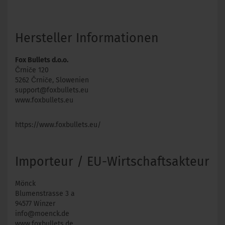
Hersteller Informationen
Fox Bullets d.o.o.
Črniče 120
5262 Črniče, Slowenien
support@foxbullets.eu
www.foxbullets.eu
https://www.foxbullets.eu/
Importeur / EU-Wirtschaftsakteur
Mönck
Blumenstrasse 3 a
94577 Winzer
info@moenck.de
www.foxbullets.de