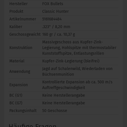
Hersteller
FOX Bullets
Produkt
Classic Hunter
Artikelnummer
5161684484
Kaliber
.323" / 8,20 mm
Geschossgewicht
160 gr / ca. 10,37 g
Massivgeschoss aus Kupfer-Zink-
Konstruktion
Legierung, Hohlspitze mit thermostabiler
Kunststoffspitze, Entlastungsrillen
Material
Kupfer-Zink-Legierung (bleifrei)
Jagd auf Schalenwild, Wiederladen von
Anwendung
Büchsenmunition
Kontrollierte Expansion ab ca. 500 m/s
Expansion
Auftreffgeschwindigkeit
BC (G1)
Keine Herstellerangabe
BC (G7)
Keine Herstellerangabe
Packungsinhalt
50 Geschosse