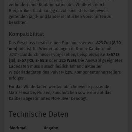
verhindert eine Kontamination des Wildbrets durch
Bleipartikel. Unabhängig davon sind stets die jeweils
geltenden jagd- und landesrechtlichen Vorschriften zu
beachten.
Kompatibilität
Das Geschoss besitzt einen Durchmesser von
.323 Zoll (8,20
mm)
und ist für Wiederladungen in 8-mm-Kalibern mit
.323"-Laufdurchmesser vorgesehen, beispielsweise
8×57 IS
(JS)
,
8×57 JRS
,
8×68 S
oder
.325 WSM
. Die Auswahl geeigneter
Ladedaten muss ausschließlich anhand aktueller
Wiederladedaten des Pulver- bzw. Komponentenherstellers
erfolgen.
Für das Wiederladen werden üblicherweise passende
Matrizensätze, Hülsen, Zündhütchen sowie ein auf das
Kaliber abgestimmtes NC-Pulver benötigt.
Technische Daten
Merkmal
Angabe