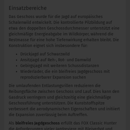
Einsatzbereiche
Das Geschoss wurde für die Jagd auf europäisches
Schalenwild entwickelt. Die kontrollierte Pilzbildung auf
etwa den doppelten Geschossdurchmesser unterstützt eine
gleichmäßige Energieabgabe im Wildkörper, während die
Restmasse für eine hohe Tiefenwirkung erhalten bleibt. Die
Konstruktion eignet sich insbesondere für:
Drückjagd auf Schwarzwild
Ansitzjagd auf Reh-, Rot- und Damwild
Gebirgsjagd mit weiteren Schussdistanzen
Wiederlader, die ein bleifreies Jagdgeschoss mit
reproduzierbarer Expansion suchen
Die umlaufenden Entlastungsrillen reduzieren die
Reibungsfläche zwischen Geschoss und Lauf. Dies kann den
Gasdruck verringern und gleichzeitig eine gleichmäßige
Geschossführung unterstützen. Die Kunststoffspitze
verbessert die aerodynamischen Eigenschaften und initiiert
die Expansion zuverlässig beim Auftreffen.
Als
bleifreies Jagdgeschoss
erfüllt das FOX Classic Hunter
die Anforderungen vieler Jagdreviere mit Bleiverbot und