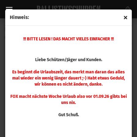
Hinweis:
FOX .323 Classic Hunter 160 gr 50 Stück
(Art.Nr.:
5161684484
)
!!! BITTE LESEN ! DAS MACHT VIELES EINFACHER !!!
Liebe Schützen/Jäger und Kunden.
Es beginnt die Urlaubszeit, das merkt man daran das alles
mal wieder ein wenig länger dauert ;-) Habt etwas Geduld,
wir können es nicht ändern, danke.
FOX macht nächste Woche Urlaub also vor 01.09.26 gibts bei
uns nix.
Gut Schuß.