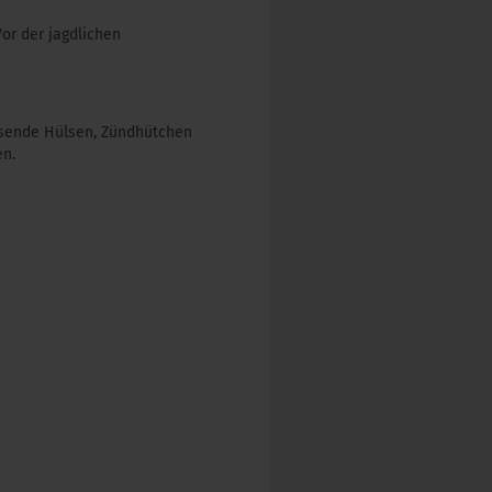
Vor der jagdlichen
assende Hülsen, Zündhütchen
en.