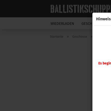
Hinweis
WIEDERLADEN
GESCHOSSE
N
»
»
Startseite
Geschosse
Hornady G
Es begi