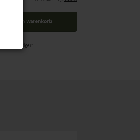
In den Warenkorb
nders günstiger?
N