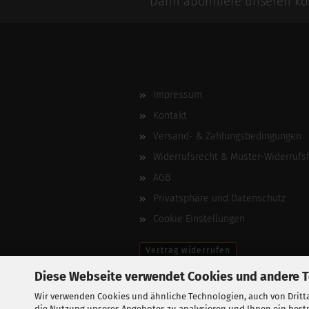
Dann abonniere unseren kos
Impressum
Kontakt
Versand- & Zahlungsbedingungen
Widerrufsrecht & Muster-Widerrufs
AGB
Privatsphäre und Datenschutz
Cookie Einstellungen
Vertrag widerrufen
Diese Webseite verwendet Cookies und andere 
Wir verwenden Cookies und ähnliche Technologien, auch von Dritta
die Nutzung unseres Angebotes zu analysieren und Ihnen ein bestm