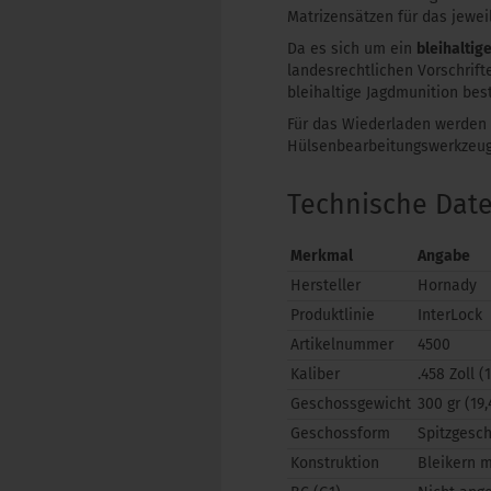
Matrizensätzen für das jeweil
Da es sich um ein
bleihaltig
landesrechtlichen Vorschrif
bleihaltige Jagdmunition bes
Für das Wiederladen werden 
Hülsenbearbeitungswerkzeug
Technische Dat
Merkmal
Angabe
Hersteller
Hornady
Produktlinie
InterLock
Artikelnummer
4500
Kaliber
.458 Zoll 
Geschossgewicht
300 gr (19,
Geschossform
Spitzgesch
Konstruktion
Bleikern 