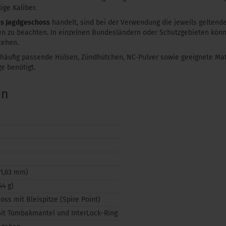
ige Kaliber.
es Jagdgeschoss
handelt, sind bei der Verwendung die jeweils geltend
ten zu beachten. In einzelnen Bundesländern oder Schutzgebieten kön
tehen.
häufig passende Hülsen, Zündhütchen, NC-Pulver sowie geeignete Mat
e benötigt.
en
(11,63 mm)
44 g)
oss mit Bleispitze (Spire Point)
mit Tombakmantel und InterLock-Ring