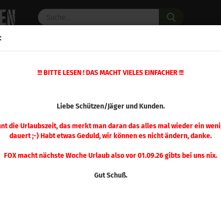
Suche...
:
C PULVER
WAFFENZUBEHÖR
ERSATZTEILE
OPTIK
»
!!! BITTE LESEN ! DAS MACHT VIELES EINFACHER !!!
eschosse
Hornady .458 InterLock 300 gr 50 Stück
(Art.Nr.
Liebe Schützen/Jäger und Kunden.
Hor
Inte
nnt die Urlaubszeit, das merkt man daran das alles mal wieder ein weni
dauert ;-) Habt etwas Geduld, wir können es nicht ändern, danke.
Stü
FOX macht nächste Woche Urlaub also vor 01.09.26 gibts bei uns nix.
Gut Schuß.