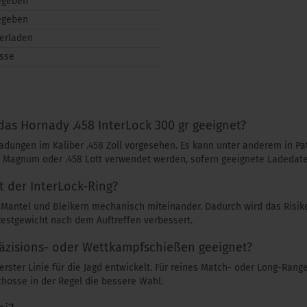
egeben
egeben
derladen
sse
 das Hornady .458 InterLock 300 gr geeignet?
adungen im Kaliber .458 Zoll vorgesehen. Es kann unter anderem in Pa
 Magnum oder .458 Lott verwendet werden, sofern geeignete Ladedat
t der InterLock-Ring?
t Mantel und Bleikern mechanisch miteinander. Dadurch wird das Risik
Restgewicht nach dem Auftreffen verbessert.
Präzisions- oder Wettkampfschießen geeignet?
erster Linie für die Jagd entwickelt. Für reines Match- oder Long-Rang
hosse in der Regel die bessere Wahl.