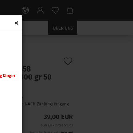
ÜBER UNS
Auf
:
4500
)
nady .458
den
rLock 300 gr 50
g länger
Merkzettel
ck
Lieferzeit:
1 Woche NACH Zahlungseingang
39,00 EUR
0,78 EUR pro 1 Stück
inkl. 19% MwSt. zzgl.
Versand