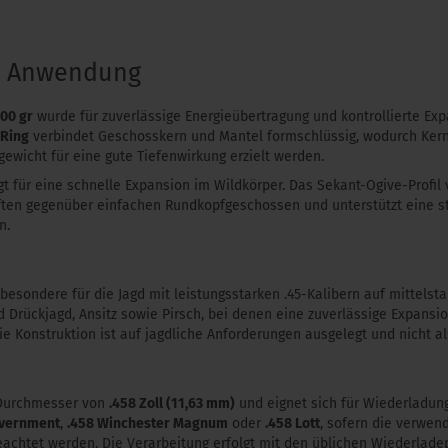
& Anwendung
300 gr
wurde für zuverlässige Energieübertragung und kontrollierte Exp
-Ring
verbindet Geschosskern und Mantel formschlüssig, wodurch Ker
gewicht für eine gute Tiefenwirkung erzielt werden.
gt für eine schnelle Expansion im Wildkörper. Das Sekant-Ogive-Profil 
en gegenüber einfachen Rundkopfgeschossen und unterstützt eine st
n.
esondere für die Jagd mit leistungsstarken .45-Kalibern auf mittelsta
d Drückjagd, Ansitz sowie Pirsch, bei denen eine zuverlässige Expans
Die Konstruktion ist auf jagdliche Anforderungen ausgelegt und nicht a
 Durchmesser von
.458 Zoll (11,63 mm)
und eignet sich für Wiederladun
overnment
,
.458 Winchester Magnum
oder
.458 Lott
, sofern die verwe
eachtet werden. Die Verarbeitung erfolgt mit den üblichen Wiederla