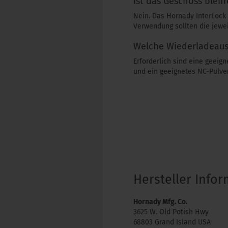
Ist das Geschoss bleifr
Nein. Das Hornady InterLock 
Verwendung sollten die jewei
Welche Wiederladeausr
Erforderlich sind eine geei
und ein geeignetes NC-Pulver
Hersteller Info
Hornady Mfg. Co.
3625 W. Old Potish Hwy
68803 Grand Island USA