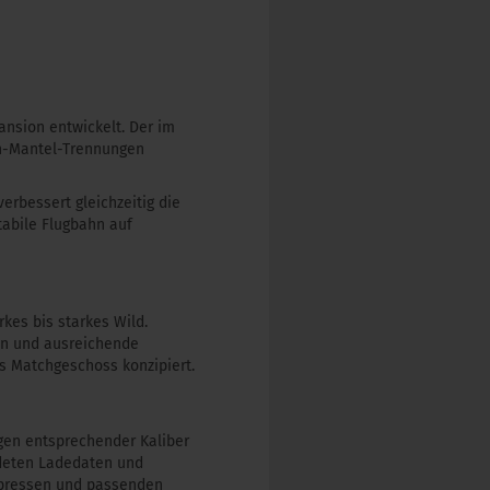
ansion entwickelt. Der im
n-Mantel-Trennungen
verbessert gleichzeitig die
abile Flugbahn auf
rkes bis starkes Wild.
ion und ausreichende
ls Matchgeschoss konzipiert.
gen entsprechender Kaliber
ndeten Ladedaten und
depressen und passenden