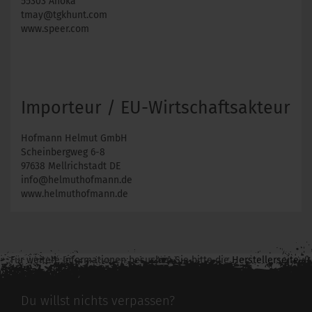
55303 Anoka
tmay@tgkhunt.com
www.speer.com
Importeur / EU-Wirtschaftsakteur
Hofmann Helmut GmbH
Scheinbergweg 6-8
97638 Mellrichstadt DE
info@helmuthofmann.de
www.helmuthofmann.de
Für weitere Informationen besuchen Sie bitte die
Herstellerseite
zu diesem Artikel.
Du willst nichts verpassen?