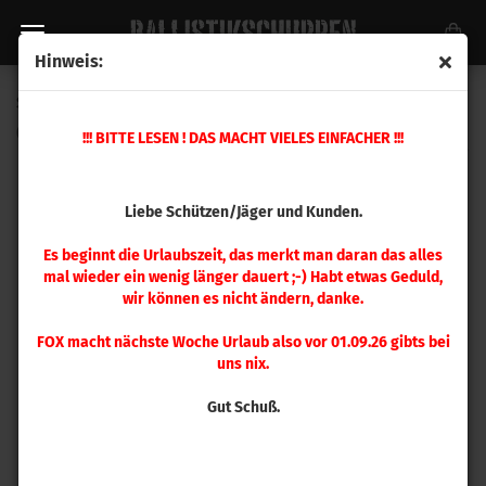
Hinweis:
Speer .257 Grand-Slam 120 gr 50 Stück
(Art.Nr.:
1415
)
!!! BITTE LESEN ! DAS MACHT VIELES EINFACHER !!!
Liebe Schützen/Jäger und Kunden.
Es beginnt die Urlaubszeit, das merkt man daran das alles
mal wieder ein wenig länger dauert ;-) Habt etwas Geduld,
wir können es nicht ändern, danke.
FOX macht nächste Woche Urlaub also vor 01.09.26 gibts bei
uns nix.
Gut Schuß.