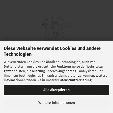
Diese Webseite verwendet Cookies und andere
Ersatzteil Nr. 33 Mehrstation Presse
Technologien
Lieferzeit:
1 Woche NACH Zahlungseingang
Wir verwenden Cookies und ähnliche Technologien, auch von
Drittanbietern, um die ordentliche Funktionsweise der Website zu
gewährleisten, die Nutzung unseres Angebotes zu analysieren und
Ihnen ein bestmögliches Einkaufserlebnis bieten zu können. Weitere
Informationen finden Sie in unserer
Datenschutzerklärung
.
3,00 EUR
3,00 EUR pro 1 Stück
Alle Akzeptieren
inkl. 19% MwSt. zzgl.
Versand
Weitere Informationen
IN DEN WARENKORB