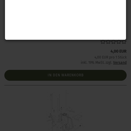
Ersatzteil Nr. 1 Mehrstation Presse
Lieferzeit:
1 Woche NACH Zahlungseingang
4,00 EUR
4,00 EUR pro 1 Stück
inkl. 19% MwSt. zzgl.
Versand
IN DEN WARENKORB