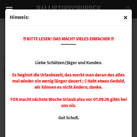
Hinweis:
MEHRSTATION PRESSE
!!! BITTE LESEN ! DAS MACHT VIELES EINFACHER !!!
Sortieren nach
pro Seite
Sortieren nach
48 pro Seite
Liebe Schützen/Jäger und Kunden.
1
Es beginnt die Urlaubszeit, das merkt man daran das alles
mal wieder ein wenig länger dauert ;-) Habt etwas Geduld,
wir können es nicht ändern, danke.
FOX macht nächste Woche Urlaub also vor 01.09.26 gibts bei
uns nix.
Gut Schuß.