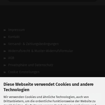
Impressum
Kontakt
Versand- & Zahlungsbedingungen
Widerrufsrecht & Muster-Widerrufsformular
AGB
Privatsphäre und Datenschutz
Cookie Einstellungen
Vertrag widerrufen
Diese Webseite verwendet Cookies und andere
Technologien
Wir verwenden Cookies und ähnliche Technologien, auch von
Drittanbietern, um die ordentliche Funktionsweise der Website zu