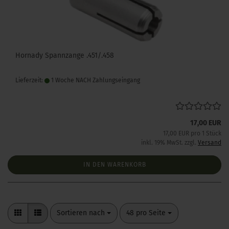
Hornady Spannzange .451/.458
Lieferzeit:
1 Woche NACH Zahlungseingang
17,00 EUR
17,00 EUR pro 1 Stück
inkl. 19% MwSt. zzgl.
Versand
IN DEN WARENKORB
Sortieren nach
pro Seite
Sortieren nach
48 pro Seite