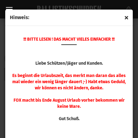
Hinweis:
SPANNZANGEN / COLLETS
!!! BITTE LESEN ! DAS MACHT VIELES EINFACHER !!!
Sortieren nach
pro Seite
Sortieren nach
48 pro Seite
Liebe Schützen/Jäger und Kunden.
1
Es beginnt die Urlaubszeit, das merkt man daran das alles
mal wieder ein wenig länger dauert ;-) Habt etwas Geduld,
wir können es nicht ändern, danke.
FOX macht bis Ende August Urlaub vorher bekommen wir
keine Ware.
Gut Schuß.