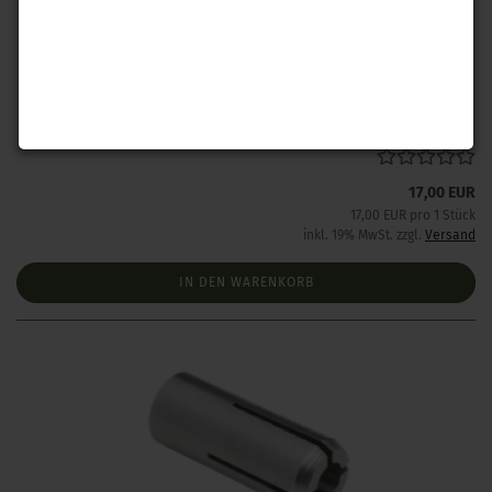
Hornady Spannzange .172 / 4,5 mm
Lieferzeit:
Lieferzeit unbekannt aber bereits nachbestellt
17,00 EUR
17,00 EUR pro 1 Stück
inkl. 19% MwSt. zzgl.
Versand
IN DEN WARENKORB