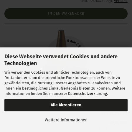
inkl. 19% MwSt. zzgl.
Versand
IN DEN WARENKORB
Diese Webseite verwendet Cookies und andere
Technologien
Wir verwenden Cookies und ähnliche Technologien, auch von
Drittanbietern, um die ordentliche Funktionsweise der Website zu
gewährleisten, die Nutzung unseres Angebotes zu analysieren und
FOX .243 Classic Hunter TPL 100 gr 50 Stück
Ihnen ein bestmögliches Einkaufserlebnis bieten zu können. Weitere
Informationen finden Sie in unserer
Datenschutzerklärung
.
Lieferzeit:
1 Woche NACH Zahlungseingang
Alle Akzeptieren
Weitere Informationen
49,00 EUR
49,00 EUR pro 50 Stück