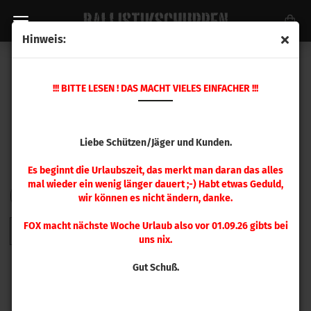
Hinweis:
FOX GESCHOSSE
!!! BITTE LESEN ! DAS MACHT VIELES EINFACHER !!!
Liebe Schützen/Jäger und Kunden.
Es beginnt die Urlaubszeit, das merkt man daran das alles
mal wieder ein wenig länger dauert ;-) Habt etwas Geduld,
FILTER
Sortieren nach
pro Seite
Sortieren nach
48 pro Seite
wir können es nicht ändern, danke.
FOX macht nächste Woche Urlaub also vor 01.09.26 gibts bei
1
2
»
uns nix.
Gut Schuß.