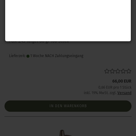
FOX .243 Target 80 gr 100 Stück
Lieferzeit:
1 Woche NACH Zahlungseingang
66,00 EUR
0,66 EUR pro 1 Stück
inkl. 19% MwSt. zzgl.
Versand
IN DEN WARENKORB