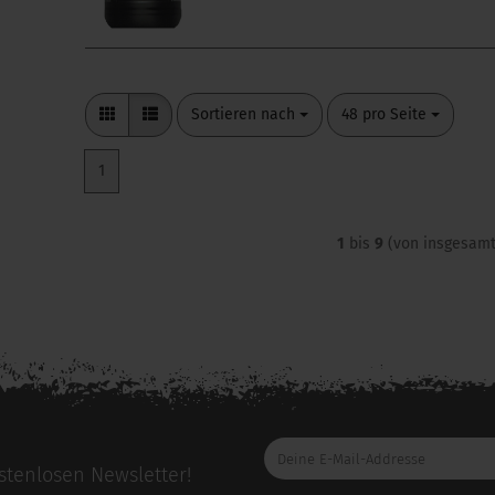
Sortieren nach
pro Seite
Sortieren nach
48 pro Seite
1
1
bis
9
(von insgesam
Deine
E-
tenlosen Newsletter!
Mail-