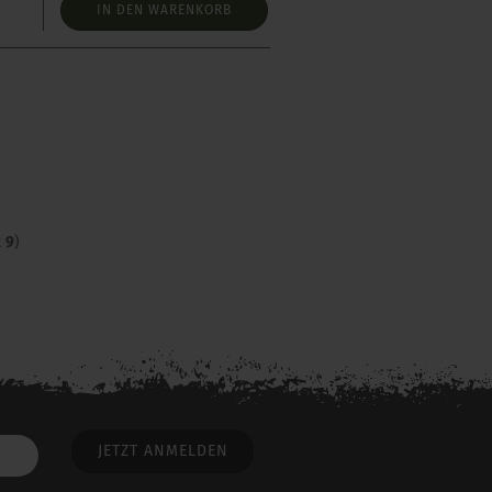
IN DEN WARENKORB
t
9
)