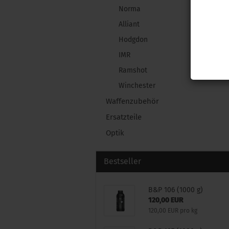
Norma
Alliant
Hodgdon
IMR
Ramshot
Winchester
Waffenzubehör
Ersatzteile
Optik
Bestseller
B&P 106 (1000 g)
120,00 EUR
120,00 EUR pro kg