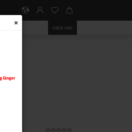
ÜBER UNS
LLAGRI
g länger