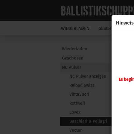
Hinweis
WIEDERLADEN
GESCHOSSE
N
Wiederladen
Geschosse
NC Pulver
NC Pulver anzeigen
Es begi
Reload Swiss
VihtaVuori
Rottweil
Lovex
Baschieri & Pellagri
Vectan