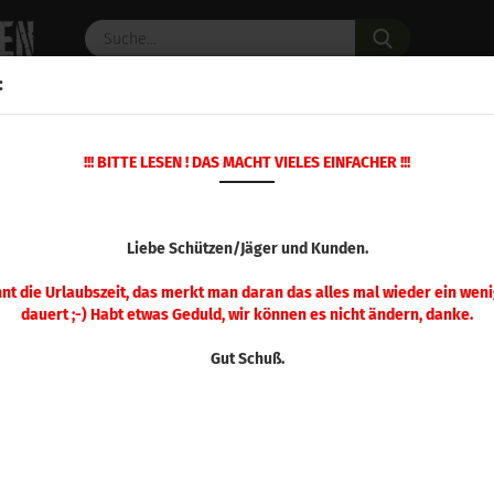
Suche...
:
C PULVER
WAFFENZUBEHÖR
ERSATZTEILE
OPTIK
!!! BITTE LESEN ! DAS MACHT VIELES EINFACHER !!!
»
»
Startseite
NC Pulver
Baschieri & Pellagri
BASCHIERI & PE
Liebe Schützen/Jäger und Kunden.
nnt die Urlaubszeit, das merkt man daran das alles mal wieder ein weni
dauert ;-) Habt etwas Geduld, wir können es nicht ändern, danke.
Sortieren nach
pro Seite
Sortieren nach
48 pro Seite
Gut Schuß.
1
B&P 100 (500 g)