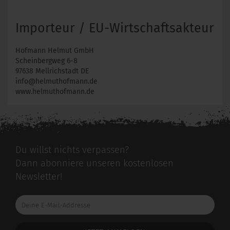
Importeur / EU-Wirtschaftsakteur
Hofmann Helmut GmbH
Scheinbergweg 6-8
97638 Mellrichstadt DE
info@helmuthofmann.de
www.helmuthofmann.de
Du willst nichts verpassen?
Dann abonniere unseren kostenlosen
Newsletter!
Deine
E-
Mail-
Addresse