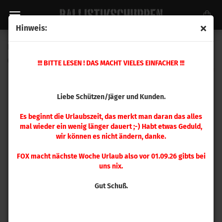
Hinweis:
Hornady Mod. Hülse .223 WSSM
(Art.Nr.:
B223
)
!!! BITTE LESEN ! DAS MACHT VIELES EINFACHER !!!
Liebe Schützen/Jäger und Kunden.
Es beginnt die Urlaubszeit, das merkt man daran das alles
mal wieder ein wenig länger dauert ;-) Habt etwas Geduld,
wir können es nicht ändern, danke.
FOX macht nächste Woche Urlaub also vor 01.09.26 gibts bei
uns nix.
Gut Schuß.