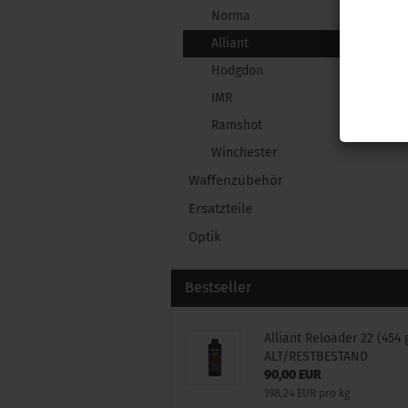
Norma
Alliant
Hodgdon
IMR
Ramshot
Winchester
Waffenzubehör
Ersatzteile
Optik
Bestseller
Alliant Reloader 22 (454 
ALT/RESTBESTAND
90,00 EUR
198,24 EUR pro kg