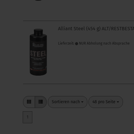
Alliant Steel (454 g) ALT/RESTBES
Lieferzeit:
NUR Abholung nach Absprache
Sortieren nach
pro Seite
Sortieren nach
48 pro Seite
1