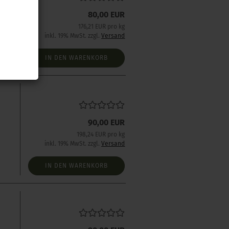
80,00 EUR
176,21 EUR pro kg
inkl. 19% MwSt. zzgl.
Versand
IN DEN WARENKORB
90,00 EUR
198,24 EUR pro kg
inkl. 19% MwSt. zzgl.
Versand
IN DEN WARENKORB