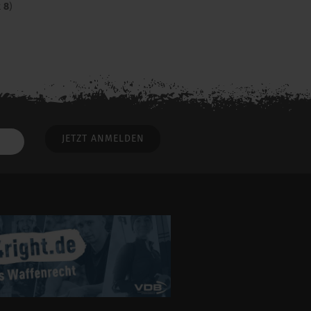
t
8
)