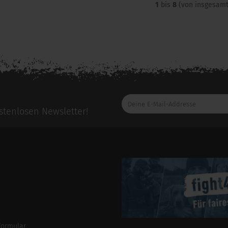
1
bis
8
(von insgesam
Deine
E-
tenlosen Newsletter!
Mail-
Addresse
formular