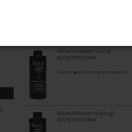
Lieferzeit:
NUR Abholung nach Absprache
Alliant Reloader 7 (454 g)
ALT/RESTBESTAND
Lieferzeit:
NUR Abholung nach Absprache
g)
Alliant Reloader 15 (454 g)
ALT/RESTBESTAND