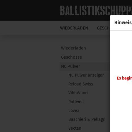
Hinweis
WIEDERLADEN
GESCHOSSE
N
Wiederladen
Geschosse
NC Pulver
NC Pulver anzeigen
Es begi
Reload Swiss
VihtaVuori
Rottweil
Lovex
Baschieri & Pellagri
Vectan