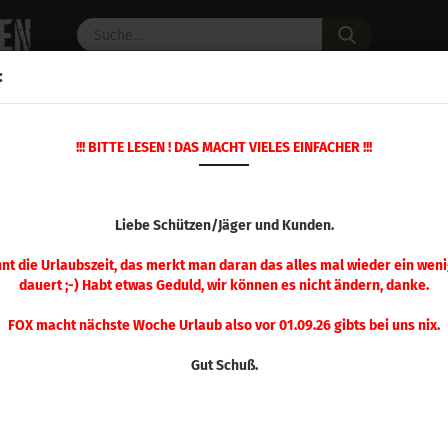
Suche...
:
C PULVER
WAFFENZUBEHÖR
ERSATZTEILE
OPTIK
!!! BITTE LESEN ! DAS MACHT VIELES EINFACHER !!!
»
»
Startseite
NC Pulver
Alliant
ALLIANT
Liebe Schützen/Jäger und Kunden.
nnt die Urlaubszeit, das merkt man daran das alles mal wieder ein weni
dauert ;-) Habt etwas Geduld, wir können es nicht ändern, danke.
Sortieren nach
pro Seite
Sortieren nach
48 pro Seite
FOX macht nächste Woche Urlaub also vor 01.09.26 gibts bei uns nix.
1
Gut Schuß.
Alliant Green Dot (454 g)
ALT/RESTBESTAND