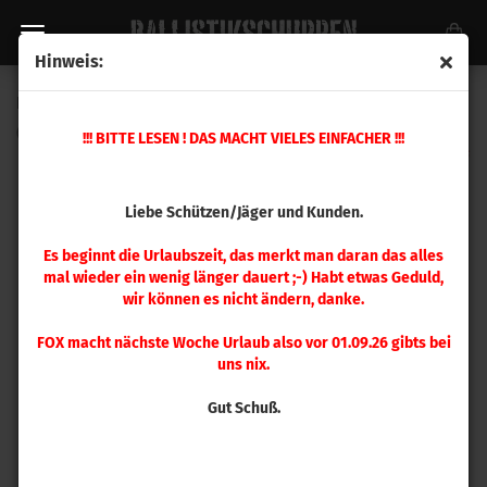
Hinweis:
Hornady Mod. Hülse .250 Savage
(Art.Nr.:
A250
)
!!! BITTE LESEN ! DAS MACHT VIELES EINFACHER !!!
Liebe Schützen/Jäger und Kunden.
Es beginnt die Urlaubszeit, das merkt man daran das alles
mal wieder ein wenig länger dauert ;-) Habt etwas Geduld,
wir können es nicht ändern, danke.
FOX macht nächste Woche Urlaub also vor 01.09.26 gibts bei
uns nix.
Gut Schuß.