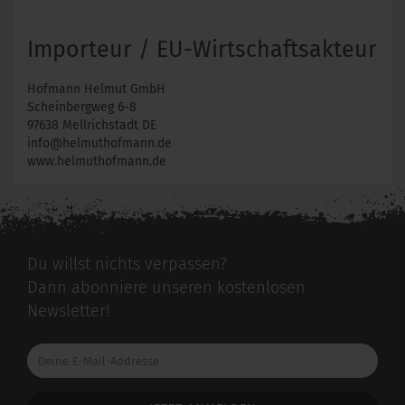
Importeur / EU-Wirtschaftsakteur
Hofmann Helmut GmbH
Scheinbergweg 6-8
97638 Mellrichstadt DE
info@helmuthofmann.de
www.helmuthofmann.de
Du willst nichts verpassen?
Dann abonniere unseren kostenlosen
Newsletter!
Deine
E-
Mail-
Addresse