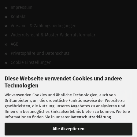
Impressum
Kontakt
Versand- & Zahlungsbedingungen
Widerrufsrecht & Muster-Widerrufsformular
AGB
Privatsphäre und Datenschutz
Cookie Einstellungen
Vertrag widerrufen
Diese Webseite verwendet Cookies und andere
Technologien
Wir verwenden Cookies und ähnliche Technologien, auch von
Drittanbietern, um die ordentliche Funktionsweise der Website zu
gewährleisten, die Nutzung unseres Angebotes zu analysieren und
Ihnen ein bestmögliches Einkaufserlebnis bieten zu können. Weitere
Informationen finden Sie in unserer
Datenschutzerklärung
.
Alle Akzeptieren