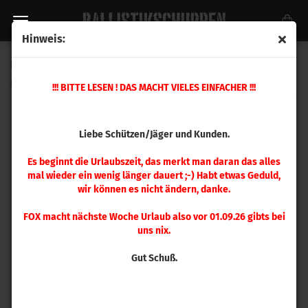
Hinweis:
Hornady Setzstempel A-Tip .243 / 110gr
(Art.Nr.:
397139
)
!!! BITTE LESEN ! DAS MACHT VIELES EINFACHER !!!
Liebe Schützen/Jäger und Kunden.
Es beginnt die Urlaubszeit, das merkt man daran das alles
mal wieder ein wenig länger dauert ;-) Habt etwas Geduld,
wir können es nicht ändern, danke.
FOX macht nächste Woche Urlaub also vor 01.09.26 gibts bei
uns nix.
Gut Schuß.