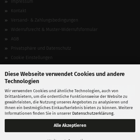
Impressum
Kontakt
Versand- & Zahlungsbedingungen
Widerrufsrecht & Muster-Widerrufsformular
AGB
Privatsphäre und Datenschutz
Cookie Einstellungen
Vertrag widerrufen
Diese Webseite verwendet Cookies und andere
Technologien
Wir verwenden Cookies und ähnliche Technologien, auch von
Drittanbietern, um die ordentliche Funktionsweise der Website zu
gewährleisten, die Nutzung unseres Angebotes zu analysieren und
Ihnen ein bestmögliches Einkaufserlebnis bieten zu können. Weitere
Informationen finden Sie in unserer
Datenschutzerklärung
.
Alle Akzeptieren
BALLISTIKSCHUPPEN 2026.