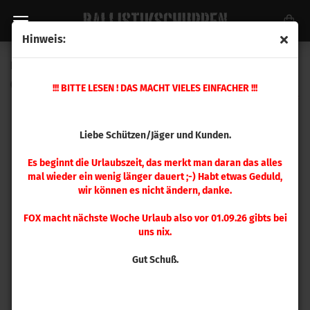
Hinweis:
Hornady Universal Ladeblock
(Art.Nr.:
480040
)
!!! BITTE LESEN ! DAS MACHT VIELES EINFACHER !!!
Liebe Schützen/Jäger und Kunden.
Es beginnt die Urlaubszeit, das merkt man daran das alles
mal wieder ein wenig länger dauert ;-) Habt etwas Geduld,
wir können es nicht ändern, danke.
FOX macht nächste Woche Urlaub also vor 01.09.26 gibts bei
uns nix.
Gut Schuß.