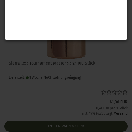
Sierra .355 Tournament Master 95 gr 100 Stück
Lieferzeit:
1 Woche NACH Zahlungseingang
41,00 EUR
0,41 EUR pro 1 Stück
inkl. 19% MwSt. zzgl.
Versand
IN DEN WARENKORB