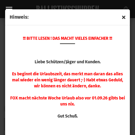
Hinweis:
SIERRA GESCHOSSE
!!! BITTE LESEN ! DAS MACHT VIELES EINFACHER !!!
Liebe Schützen/Jäger und Kunden.
Es beginnt die Urlaubszeit, das merkt man daran das alles
mal wieder ein wenig länger dauert ;-) Habt etwas Geduld,
wir können es nicht ändern, danke.
FOX macht nächste Woche Urlaub also vor 01.09.26 gibts bei
uns nix.
FILTER
Sortieren nach
pro Seite
Sortieren nach
48 pro Seite
Gut Schuß.
1
2
3
4
5
6
»