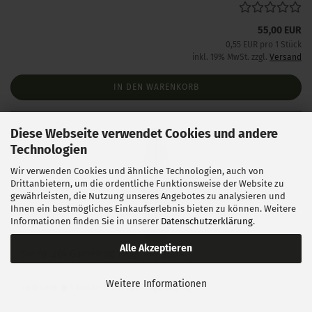
55,00 EUR
0,55 EUR pro 1 Stück
inkl. 19% MwSt. zzgl.
Versand
IN DEN WARENKORB
Diese Webseite verwendet Cookies und andere
Technologien
Wir verwenden Cookies und ähnliche Technologien, auch von
Drittanbietern, um die ordentliche Funktionsweise der Website zu
gewährleisten, die Nutzung unseres Angebotes zu analysieren und
Ihnen ein bestmögliches Einkaufserlebnis bieten zu können. Weitere
Informationen finden Sie in unserer
Datenschutzerklärung
.
Alle Akzeptieren
Sierra .264 GameKing 130gr 100 Stück
Weitere Informationen
Lieferzeit:
1 Woche NACH Zahlungseingang