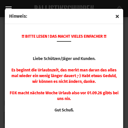
Hinweis:
SIERRA GESCHOSSE
!!! BITTE LESEN ! DAS MACHT VIELES EINFACHER !!!
Liebe Schützen/Jäger und Kunden.
Es beginnt die Urlaubszeit, das merkt man daran das alles
mal wieder ein wenig länger dauert ;-) Habt etwas Geduld,
wir können es nicht ändern, danke.
FOX macht nächste Woche Urlaub also vor 01.09.26 gibts bei
uns nix.
FILTER
Sortieren nach
pro Seite
Sortieren nach
48 pro Seite
Gut Schuß.
1
2
3
4
5
6
»