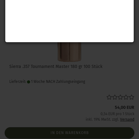
Sierra .357 Tournament Master 180 gr 100 Stück
Lieferzeit:
1 Woche NACH Zahlungseingang
54,00 EUR
0,54 EUR pro 1 Stück
inkl. 19% MwSt. zzgl.
Versand
IN DEN WARENKORB