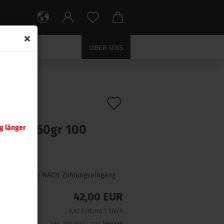
ÜBER UNS
Auf
:
1500
)
ra .243
den
minter 60gr 100
g länger
Merkzettel
ck
Lieferzeit:
1 Woche NACH Zahlungseingang
42,00 EUR
0,42 EUR pro 1 Stück
inkl. 19% MwSt. zzgl.
Versand