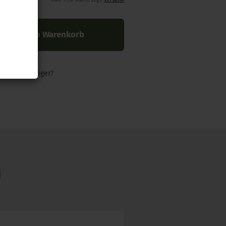
In den Warenkorb
nders günstiger?
N