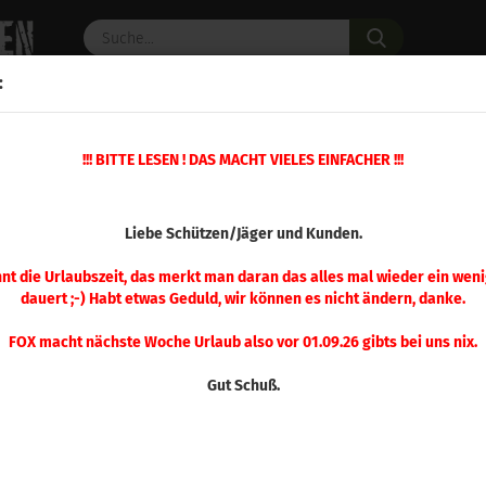
Suche...
:
C PULVER
WAFFENZUBEHÖR
ERSATZTEILE
OPTIK
»
!!! BITTE LESEN ! DAS MACHT VIELES EINFACHER !!!
schosse
Sierra .243 Varminter 60gr 100 Stück
(Art.Nr.
Liebe Schützen/Jäger und Kunden.
Sier
Var
nnt die Urlaubszeit, das merkt man daran das alles mal wieder ein weni
dauert ;-) Habt etwas Geduld, wir können es nicht ändern, danke.
Stü
FOX macht nächste Woche Urlaub also vor 01.09.26 gibts bei uns nix.
Gut Schuß.