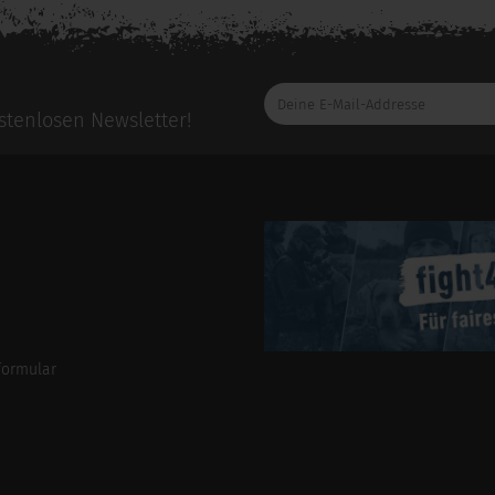
Deine
E-
tenlosen Newsletter!
Mail-
Addresse
formular