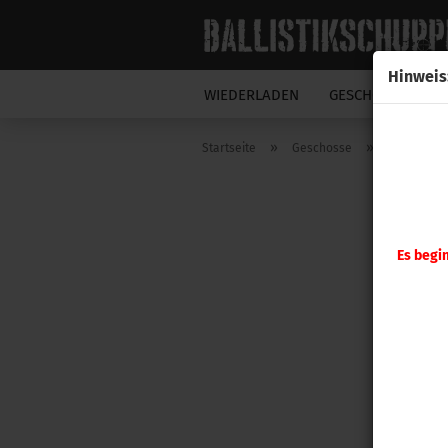
Hinweis
WIEDERLADEN
GESCHOSSE
N
»
»
Startseite
Geschosse
Sierra Ge
Es begi