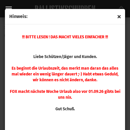
Hinweis:
Sierra .308 Varminter 135gr 100 Stück
(Art.Nr.:
2124
)
!!! BITTE LESEN ! DAS MACHT VIELES EINFACHER !!!
Liebe Schützen/Jäger und Kunden.
Es beginnt die Urlaubszeit, das merkt man daran das alles
mal wieder ein wenig länger dauert ;-) Habt etwas Geduld,
wir können es nicht ändern, danke.
FOX macht nächste Woche Urlaub also vor 01.09.26 gibts bei
uns nix.
Gut Schuß.