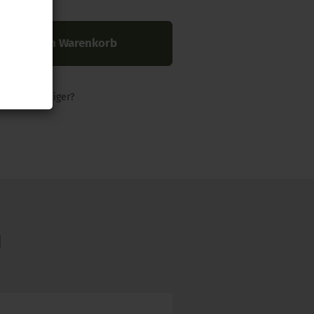
In den Warenkorb
nders günstiger?
N