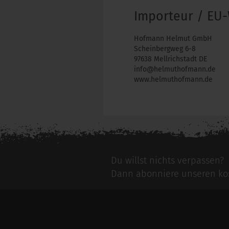
Importeur / EU-
Hofmann Helmut GmbH
Scheinbergweg 6-8
97638 Mellrichstadt DE
info@helmuthofmann.de
www.helmuthofmann.de
Du willst nichts verpassen?
Dann abonniere unseren kos