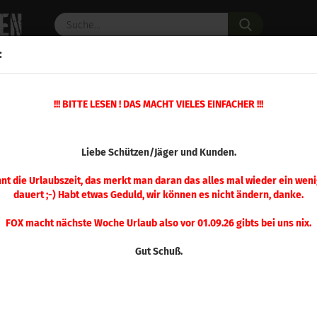
Suche...
:
C PULVER
WAFFENZUBEHÖR
ERSATZTEILE
OPTIK
»
!!! BITTE LESEN ! DAS MACHT VIELES EINFACHER !!!
»
Classic Presse
Ersatzteil Nr. 6 Classic Presse
(Art.Nr.
Liebe Schützen/Jäger und Kunden.
Ersa
Clas
nnt die Urlaubszeit, das merkt man daran das alles mal wieder ein weni
dauert ;-) Habt etwas Geduld, wir können es nicht ändern, danke.
FOX macht nächste Woche Urlaub also vor 01.09.26 gibts bei uns nix.
Gut Schuß.