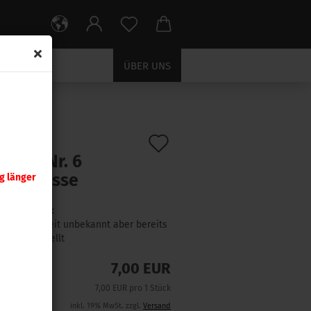
ÜBER UNS
Auf
:
392340
)
tzteil Nr. 6
den
sic Presse
g länger
Merkzettel
Lieferzeit:
Lieferzeit unbekannt aber bereits
nachbestellt
7,00 EUR
7,00 EUR pro 1 Stück
inkl. 19% MwSt. zzgl.
Versand