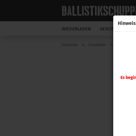
Hinweis
WIEDERLADEN
GESCHOSSE
N
»
»
Startseite
Ersatzteile
Hornady
Es begi