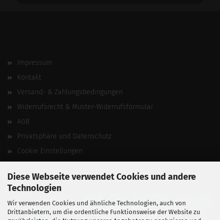
Impressum
Kontakt
Versand- & Zahlungsbedingungen
Widerrufsrecht & Muster-Widerrufsformular
AGB
Privatsphäre und Datenschutz
Cookie Einstellungen
Vertrag widerrufen
Diese Webseite verwendet Cookies und andere
Technologien
Wir verwenden Cookies und ähnliche Technologien, auch von
Drittanbietern, um die ordentliche Funktionsweise der Website zu