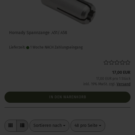
Hornady Spannzange .451/.458
Lieferzeit:
1 Woche NACH Zahlungseingang
17,00 EUR
17,00 EUR pro 1 Stück
inkl. 19% MwSt. zzgl.
Versand
IN DEN WARENKORB
Sortieren nach
pro Seite
Sortieren nach
48 pro Seite