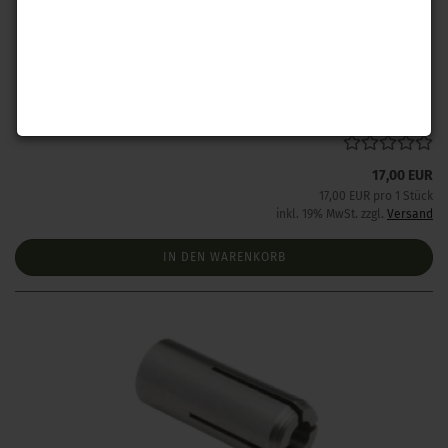
Hornady Spannzange .172 / 4,5 mm
Lieferzeit:
Lieferzeit unbekannt aber bereits nachbestellt
17,00 EUR
17,00 EUR pro 1 Stück
inkl. 19% MwSt. zzgl.
Versand
IN DEN WARENKORB