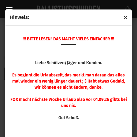
Hinweis:
SPANNZANGEN / COLLETS
!!! BITTE LESEN ! DAS MACHT VIELES EINFACHER !!!
Sortieren nach
pro Seite
Sortieren nach
48 pro Seite
Liebe Schützen/Jäger und Kunden.
1
Es beginnt die Urlaubszeit, das merkt man daran das alles
mal wieder ein wenig länger dauert ;-) Habt etwas Geduld,
wir können es nicht ändern, danke.
FOX macht nächste Woche Urlaub also vor 01.09.26 gibts bei
uns nix.
Gut Schuß.