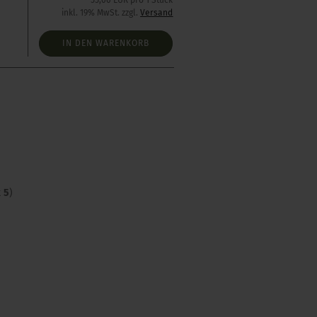
55,00 EUR pro 1 Stück
inkl. 19% MwSt. zzgl.
Versand
IN DEN WARENKORB
t
5
)