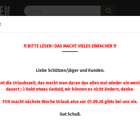
Suche...
:
C PULVER
WAFFENZUBEHÖR
ERSATZTEILE
OPTIK
!!! BITTE LESEN ! DAS MACHT VIELES EINFACHER !!!
»
»
»
Startseite
Wiederladen
Hornady
Geschosszuführ
GESCHOSSZUFÜHRUNG
Liebe Schützen/Jäger und Kunden.
nnt die Urlaubszeit, das merkt man daran das alles mal wieder ein weni
dauert ;-) Habt etwas Geduld, wir können es nicht ändern, danke.
Sortieren nach
pro Seite
Sortieren nach
48 pro Seite
FOX macht nächste Woche Urlaub also vor 01.09.26 gibts bei uns nix.
1
Gut Schuß.
Hornady Zuführmatrize .380 Auto, 
mm Luger