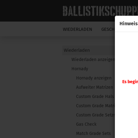
Hinweis
WIEDERLADEN
GESCHOSSE
N
Wiederladen
Wiederladen anzeigen
Hornady
Hornady anzeigen
Es begi
Aufweiter Matrizen
Custom Grade Hals Matrize
Custom Grade Matrizensatz
Custom Grade Setzmatrizen
Gas Check
Match Grade Sets