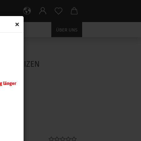
ÜBER UNS
ung Matrizen
 MATRIZEN
g länger
9