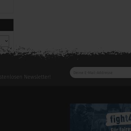
Deine
E-
tenlosen Newsletter!
Mail-
Addresse