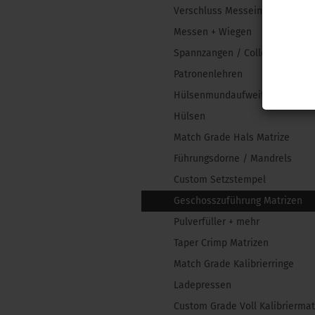
Verschluss Messeinsätze
Messen + Wiegen
Spannzangen / Collets
Patronenlehren
Hülsenmundaufweiter
Hülsen
Match Grade Hals Matrize
Führungsdorne / Mandrels
Custom Setzstempel
Geschosszuführung Matrizen
Pulverfüller + mehr
Taper Crimp Matrizen
Match Grade Kalibrierringe
Ladepressen
Custom Grade Voll Kalibriermat