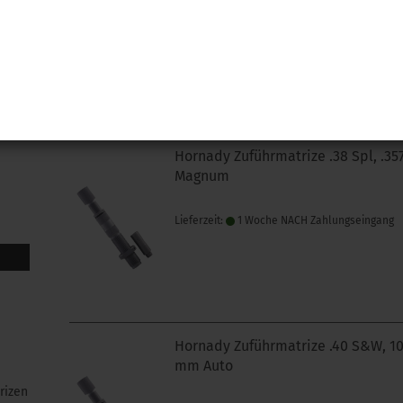
Lieferzeit:
Lieferzeit unbekannt aber bereit
nachbestellt
Hornady Zuführmatrize .38 Spl, .35
Magnum
Lieferzeit:
1 Woche NACH Zahlungseingang
Hornady Zuführmatrize .40 S&W, 1
mm Auto
rizen