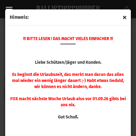
Hinweis:
HÜLSENHALTER PLATTEN
!!! BITTE LESEN ! DAS MACHT VIELES EINFACHER !!!
Liebe Schützen/Jäger und Kunden.
Es beginnt die Urlaubszeit, das merkt man daran das alles
Sortieren nach
pro Seite
Sortieren nach
48 pro Seite
mal wieder ein wenig länger dauert ;-) Habt etwas Geduld,
wir können es nicht ändern, danke.
1
FOX macht nächste Woche Urlaub also vor 01.09.26 gibts bei
uns nix.
Gut Schuß.