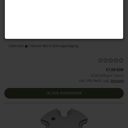
Hornady Hülsenhalterplatte #1
Lieferzeit:
1 Woche NACH Zahlungseingang
57,00 EUR
57,00 EUR pro 1 Stück
inkl. 19% MwSt. zzgl.
Versand
IN DEN WARENKORB