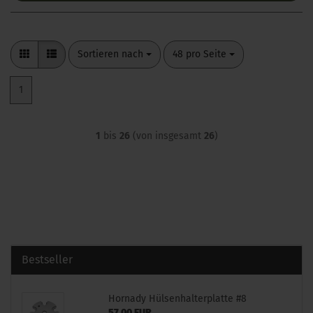
Sortieren nach
pro Seite
Sortieren nach
48 pro Seite
1
1
bis
26
(von insgesamt
26
)
Bestseller
Hornady Hülsenhalterplatte #8
57,00 EUR