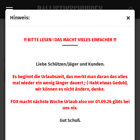
Hinweis:
PRESSEN + MEHR
!!! BITTE LESEN ! DAS MACHT VIELES EINFACHER !!!
Sortieren nach
pro Seite
Sortieren nach
48 pro Seite
Liebe Schützen/Jäger und Kunden.
1
Es beginnt die Urlaubszeit, das merkt man daran das alles
mal wieder ein wenig länger dauert ;-) Habt etwas Geduld,
wir können es nicht ändern, danke.
FOX macht nächste Woche Urlaub also vor 01.09.26 gibts bei
uns nix.
Gut Schuß.