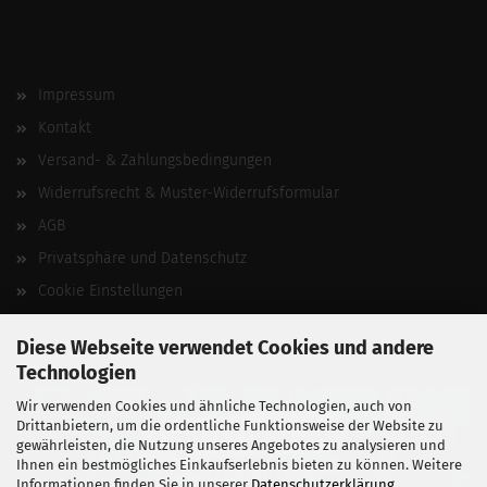
Impressum
Kontakt
Versand- & Zahlungsbedingungen
Widerrufsrecht & Muster-Widerrufsformular
AGB
Privatsphäre und Datenschutz
Cookie Einstellungen
Vertrag widerrufen
Diese Webseite verwendet Cookies und andere
Technologien
Wir verwenden Cookies und ähnliche Technologien, auch von
Drittanbietern, um die ordentliche Funktionsweise der Website zu
gewährleisten, die Nutzung unseres Angebotes zu analysieren und
Ihnen ein bestmögliches Einkaufserlebnis bieten zu können. Weitere
Informationen finden Sie in unserer
Datenschutzerklärung
.