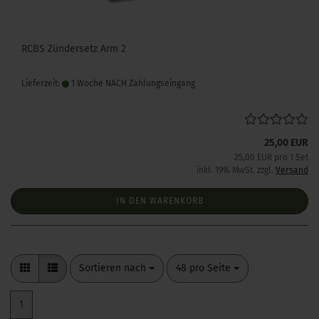
RCBS Zündersetz Arm 2
Lieferzeit:
1 Woche NACH Zahlungseingang
25,00 EUR
25,00 EUR pro 1 Set
inkl. 19% MwSt. zzgl.
Versand
IN DEN WARENKORB
Sortieren nach
pro Seite
Sortieren nach
48 pro Seite
1