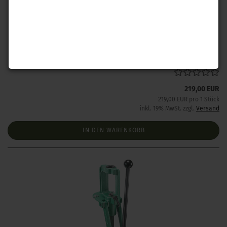
RCBS Partner Presse
Lieferzeit:
1 Woche NACH Zahlungseingang
219,00 EUR
219,00 EUR pro 1 Stück
inkl. 19% MwSt. zzgl.
Versand
IN DEN WARENKORB