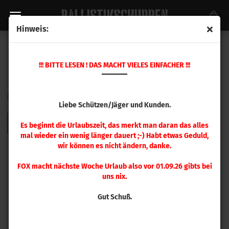
Hinweis:
KALIBRIEREINSATZ .330 - .365
!!! BITTE LESEN ! DAS MACHT VIELES EINFACHER !!!
Sortieren nach
pro Seite
Sortieren nach
48 pro Seite
Liebe Schützen/Jäger und Kunden.
1
Es beginnt die Urlaubszeit, das merkt man daran das alles
mal wieder ein wenig länger dauert ;-) Habt etwas Geduld,
wir können es nicht ändern, danke.
FOX macht nächste Woche Urlaub also vor 01.09.26 gibts bei
uns nix.
Gut Schuß.