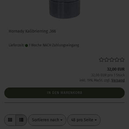
Hornady Kalibrierring .366
Lieferzeit:
1 Woche NACH Zahlungseingang
32,00 EUR
32,00 EUR pro 1 Stück
inkl. 19% MwSt. zzgl.
Versand
IN DEN WARENKORB
Sortieren nach
pro Seite
Sortieren nach
48 pro Seite