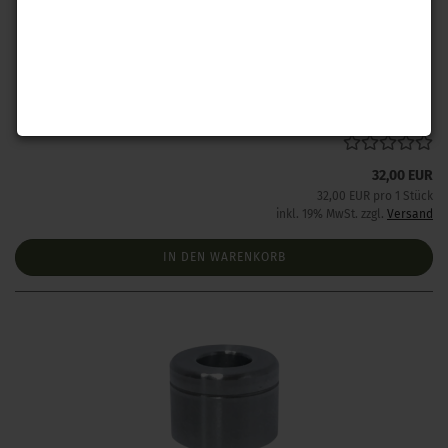
Hornady Kalibrierring .330
Lieferzeit:
Lieferzeit unbekannt aber bereits nachbestellt
32,00 EUR
32,00 EUR pro 1 Stück
inkl. 19% MwSt. zzgl.
Versand
IN DEN WARENKORB