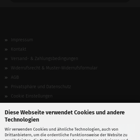
Impressum
Kontakt
Versand- & Zahlungsbedingungen
Widerrufsrecht & Muster-Widerrufsformular
AGB
Privatsphäre und Datenschutz
Cookie Einstellungen
Vertrag widerrufen
Diese Webseite verwendet Cookies und andere
Technologien
Wir verwenden Cookies und ähnliche Technologien, auch von
Drittanbietern, um die ordentliche Funktionsweise der Website zu