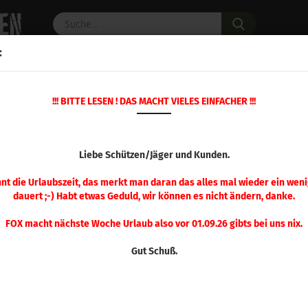
Suche...
:
C PULVER
WAFFENZUBEHÖR
ERSATZTEILE
OPTIK
!!! BITTE LESEN ! DAS MACHT VIELES EINFACHER !!!
»
»
»
»
Startseite
Wiederladen
RCBS
Matrizen
Matr
Kaliber .225 - .264
KALIBER .225 - 
Liebe Schützen/Jäger und Kunden.
nnt die Urlaubszeit, das merkt man daran das alles mal wieder ein weni
dauert ;-) Habt etwas Geduld, wir können es nicht ändern, danke.
Sortieren nach
pro Seite
Sortieren nach
48 pro Seite
FOX macht nächste Woche Urlaub also vor 01.09.26 gibts bei uns nix.
1
Gut Schuß.
RCBS .22-250 Remington Matrizens
anzeigen