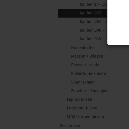
Kaliber .17 - .224
Kaliber .225 - .264
Kaliber .265 - .299
Kaliber .300 - .323
Kaliber .338 - .375
Hülsenhalter
Messen + Wiegen
Pressen + mehr
Pulverfüller + mehr
Spannzangen
Zubehör + Sonstiges
Lapua Hülsen
Peterson Hülsen
MTM Patronenboxen
Geschosse