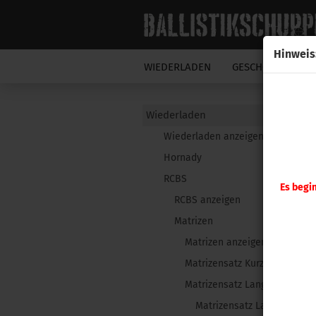
Hinweis
WIEDERLADEN
GESCHOSSE
N
Wiederladen
Wiederladen anzeigen
Hornady
RCBS
Es begi
RCBS anzeigen
Matrizen
Matrizen anzeigen
Matrizensatz Kurzwaffe
Matrizensatz Langwaffen
Matrizensatz Langwaffen 