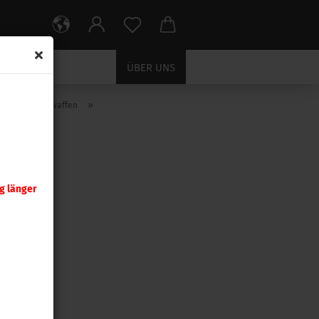
ÜBER UNS
»
izensatz Langwaffen
.264
g länger
atz