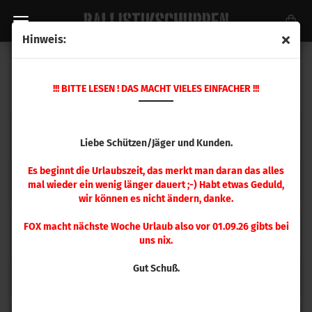
Hinweis:
RCBS
!!! BITTE LESEN ! DAS MACHT VIELES EINFACHER !!!
Liebe Schützen/Jäger und Kunden.
Es beginnt die Urlaubszeit, das merkt man daran das alles
Matrizen
Hülsenhalter
mal wieder ein wenig länger dauert ;-) Habt etwas Geduld,
wir können es nicht ändern, danke.
FOX macht nächste Woche Urlaub also vor 01.09.26 gibts bei
uns nix.
Gut Schuß.
Messen + Wiegen
Pressen + mehr