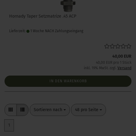
Hornady Taper Setzmatrize .45 ACP
Lieferzeit:
1 Woche NACH Zahlungseingang
40,00 EUR
40,00 EUR pro 1 Stück
inkl. 19% MwSt. zzgl.
Versand
IN DEN WARENKORB
Sortieren nach
pro Seite
Sortieren nach
48 pro Seite
1