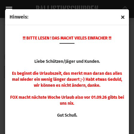
Hinweis:
TAPER CRIMP SETZER
!!! BITTE LESEN ! DAS MACHT VIELES EINFACHER !!!
Sortieren nach
pro Seite
Sortieren nach
48 pro Seite
Liebe Schützen/Jäger und Kunden.
1
Es beginnt die Urlaubszeit, das merkt man daran das alles
mal wieder ein wenig länger dauert ;-) Habt etwas Geduld,
wir können es nicht ändern, danke.
FOX macht nächste Woche Urlaub also vor 01.09.26 gibts bei
uns nix.
Gut Schuß.