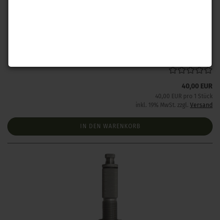
Hornady Taper Setzmatrize 9 mm Luger
Lieferzeit:
1 Woche NACH Zahlungseingang
40,00 EUR
40,00 EUR pro 1 Stück
inkl. 19% MwSt. zzgl.
Versand
IN DEN WARENKORB