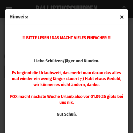
Hinweis:
.405 - .500
!!! BITTE LESEN ! DAS MACHT VIELES EINFACHER !!!
Sortieren nach
pro Seite
Sortieren nach
48 pro Seite
Liebe Schützen/Jäger und Kunden.
1
Es beginnt die Urlaubszeit, das merkt man daran das alles
mal wieder ein wenig länger dauert ;-) Habt etwas Geduld,
wir können es nicht ändern, danke.
FOX macht nächste Woche Urlaub also vor 01.09.26 gibts bei
uns nix.
Gut Schuß.