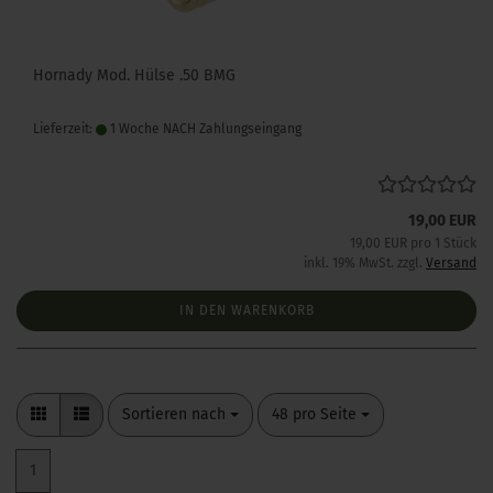
Hornady Mod. Hülse .50 BMG
Lieferzeit:
1 Woche NACH Zahlungseingang
19,00 EUR
19,00 EUR pro 1 Stück
inkl. 19% MwSt. zzgl.
Versand
IN DEN WARENKORB
Sortieren nach
pro Seite
Sortieren nach
48 pro Seite
1