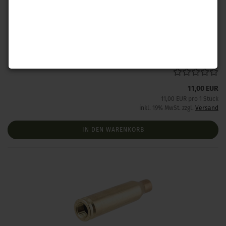
Hornady Mod. Hülse .416 Rigby
Lieferzeit:
1 Woche NACH Zahlungseingang
11,00 EUR
11,00 EUR pro 1 Stück
inkl. 19% MwSt. zzgl.
Versand
IN DEN WARENKORB