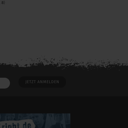
t
8
)