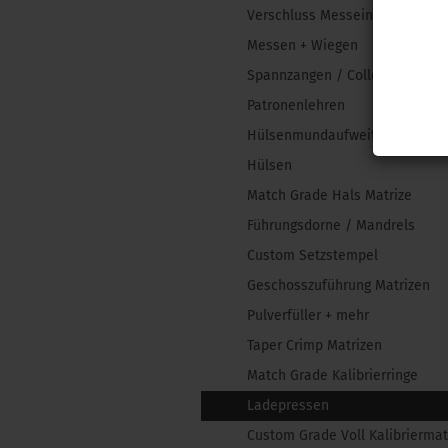
Verschluss Messeinsätze
Messen + Wiegen
Spannzangen / Collets
Patronenlehren
Hülsenmundaufweiter
Hülsen
Match Grade Hals Matrize
Führungsdorne / Mandrels
Custom Setzstempel
Geschosszuführung Matrizen
Pulverfüller + mehr
Taper Crimp Matrizen
Match Grade Kalibrierringe
Ladepressen
Custom Grade Voll Kalibriermat