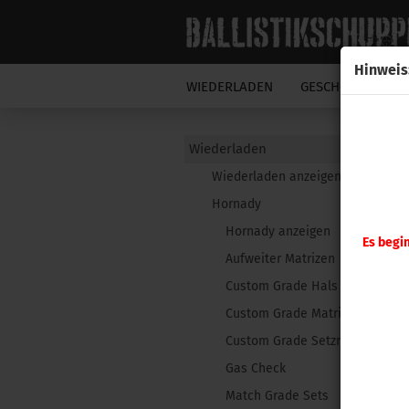
Hinweis
WIEDERLADEN
GESCHOSSE
N
Wiederladen
Wiederladen anzeigen
Hornady
Hornady anzeigen
Es begi
Aufweiter Matrizen
Custom Grade Hals Matrize
Custom Grade Matrizensatz
Custom Grade Setzmatrizen
Gas Check
Match Grade Sets