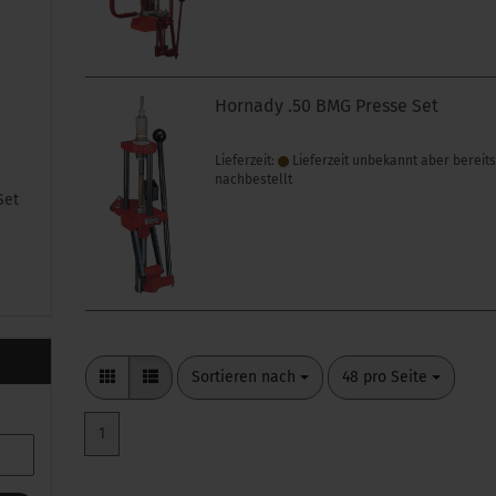
Hornady .50 BMG Presse Set
Lieferzeit:
Lieferzeit unbekannt aber bereit
nachbestellt
Set
Sortieren nach
pro Seite
Sortieren nach
48 pro Seite
1