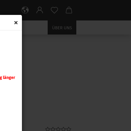
ÜBER UNS
EN
g länger