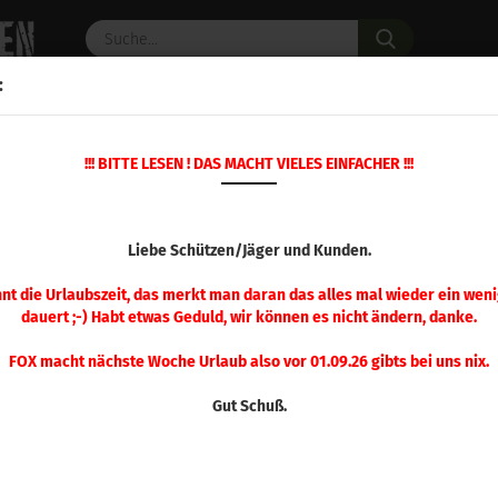
Suche...
:
C PULVER
WAFFENZUBEHÖR
ERSATZTEILE
OPTIK
!!! BITTE LESEN ! DAS MACHT VIELES EINFACHER !!!
»
»
»
Startseite
Wiederladen
Hornady
Ladepressen
LADEPRESS
Liebe Schützen/Jäger und Kunden.
nnt die Urlaubszeit, das merkt man daran das alles mal wieder ein weni
dauert ;-) Habt etwas Geduld, wir können es nicht ändern, danke.
Sortieren nach
pro Seite
Sortieren nach
48 pro Seite
FOX macht nächste Woche Urlaub also vor 01.09.26 gibts bei uns nix.
1
Gut Schuß.
Hornady Classic Presse