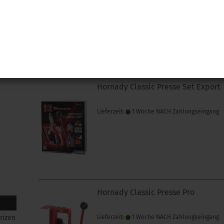
Lieferzeit:
1 Woche NACH Zahlungseingang
Hornady Classic Presse Set Export
Lieferzeit:
1 Woche NACH Zahlungseingang
Hornady Classic Presse Pro
rizen
Lieferzeit:
1 Woche NACH Zahlungseingang