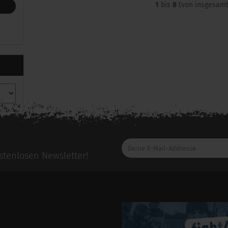
1
bis
8
(von insgesam
Deine
E-
tenlosen Newsletter!
Mail-
Addresse