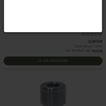
Hornady Kalibrierring .260
Lieferzeit:
1 Woche NACH Zahlungseingang
32,00 EUR
32,00 EUR pro 1 Stück
inkl. 19% MwSt. zzgl.
Versand
IN DEN WARENKORB