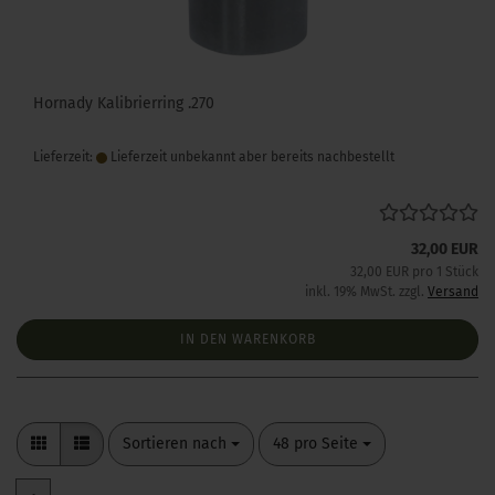
Hornady Kalibrierring .270
Lieferzeit:
Lieferzeit unbekannt aber bereits nachbestellt
32,00 EUR
32,00 EUR pro 1 Stück
inkl. 19% MwSt. zzgl.
Versand
IN DEN WARENKORB
Sortieren nach
pro Seite
Sortieren nach
48 pro Seite