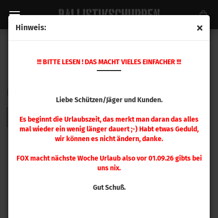
Hinweis:
KALBRIEREINSATZ .260 - .280
!!! BITTE LESEN ! DAS MACHT VIELES EINFACHER !!!
Sortieren nach
pro Seite
Sortieren nach
48 pro Seite
Liebe Schützen/Jäger und Kunden.
1
Es beginnt die Urlaubszeit, das merkt man daran das alles
mal wieder ein wenig länger dauert ;-) Habt etwas Geduld,
wir können es nicht ändern, danke.
FOX macht nächste Woche Urlaub also vor 01.09.26 gibts bei
uns nix.
Gut Schuß.