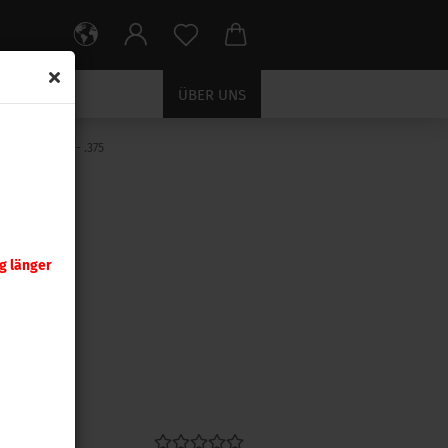
ÜBER UNS
»
sen
.338 - .375
g länger