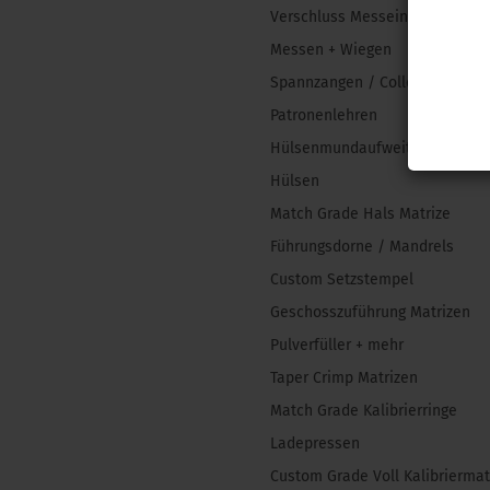
Verschluss Messeinsätze
Messen + Wiegen
Spannzangen / Collets
Patronenlehren
Hülsenmundaufweiter
Hülsen
Match Grade Hals Matrize
Führungsdorne / Mandrels
Custom Setzstempel
Geschosszuführung Matrizen
Pulverfüller + mehr
Taper Crimp Matrizen
Match Grade Kalibrierringe
Ladepressen
Custom Grade Voll Kalibriermat