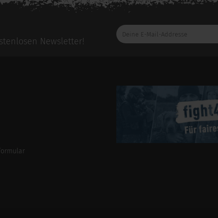
Deine
E-
tenlosen Newsletter!
Mail-
Addresse
formular