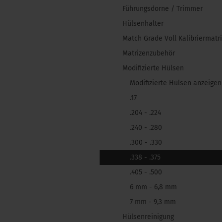
Führungsdorne / Trimmer
Hülsenhalter
Match Grade Voll Kalibriermatr
Matrizenzubehör
Modifizierte Hülsen
Modifizierte Hülsen anzeigen
.17
.204 - .224
.240 - .280
.300 - .330
.338 - .375
.405 - .500
6 mm - 6,8 mm
7 mm - 9,3 mm
Hülsenreinigung