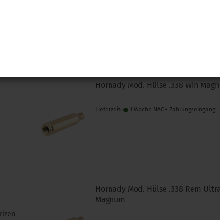
Lieferzeit:
1 Woche NACH Zahlungseingang
Hornady Mod. Hülse .338 Win Mag
Lieferzeit:
1 Woche NACH Zahlungseingang
Hornady Mod. Hülse .338 Rem Ultr
Magnum
rizen