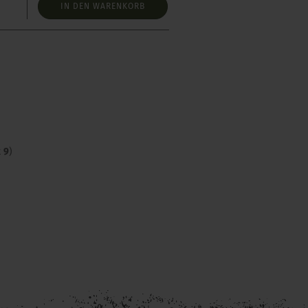
IN DEN WARENKORB
t
9
)