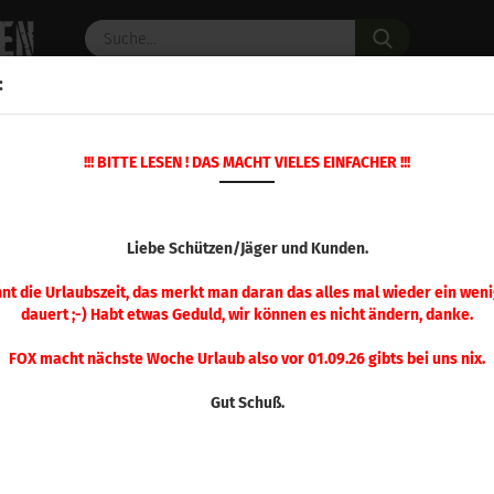
Suche...
:
C PULVER
WAFFENZUBEHÖR
ERSATZTEILE
OPTIK
!!! BITTE LESEN ! DAS MACHT VIELES EINFACHER !!!
»
»
»
Startseite
Wiederladen
Hornady
Modifizierte Hül
.338 - .375
Liebe Schützen/Jäger und Kunden.
nnt die Urlaubszeit, das merkt man daran das alles mal wieder ein weni
dauert ;-) Habt etwas Geduld, wir können es nicht ändern, danke.
Sortieren nach
pro Seite
Sortieren nach
48 pro Seite
FOX macht nächste Woche Urlaub also vor 01.09.26 gibts bei uns nix.
1
Gut Schuß.
Hornady Mod. Hülse .338 Lapua
Magnum