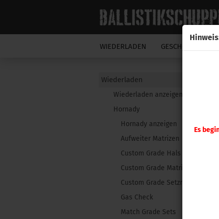
Hinweis
WIEDERLADEN
GESCHOSSE
N
Wiederladen
Wiederladen anzeigen
Hornady
Hornady anzeigen
Es begi
Aufweiter Matrizen
Custom Grade Hals Matrize
Custom Grade Matrizensatz
Custom Grade Setzmatrizen
Gas Check
Match Grade Sets