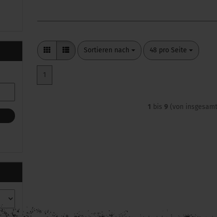
Sortieren nach
pro Seite
Sortieren nach
48 pro Seite
1
1
bis
9
(von insgesam