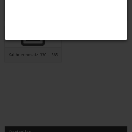
Kalibriereinsatz .281 - .300
Kalibriereinsatz .301 - .329
Kalibriereinsatz .330 - .365