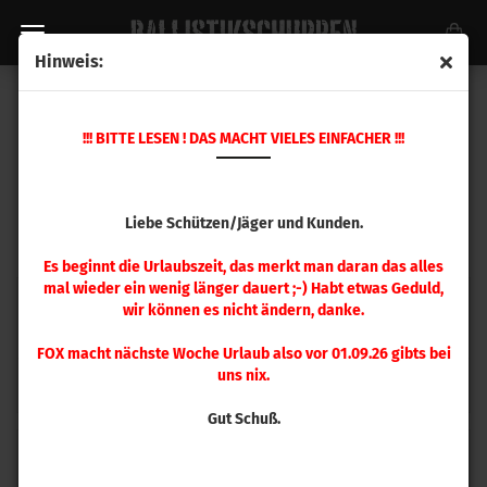
Hinweis:
MATCH GRADE KALIBRIERRINGE
!!! BITTE LESEN ! DAS MACHT VIELES EINFACHER !!!
Liebe Schützen/Jäger und Kunden.
Es beginnt die Urlaubszeit, das merkt man daran das alles
mal wieder ein wenig länger dauert ;-) Habt etwas Geduld,
wir können es nicht ändern, danke.
FOX macht nächste Woche Urlaub also vor 01.09.26 gibts bei
uns nix.
Kalibriereinsatz .242 - .259
Kalbriereinsatz .260 - .280
Gut Schuß.