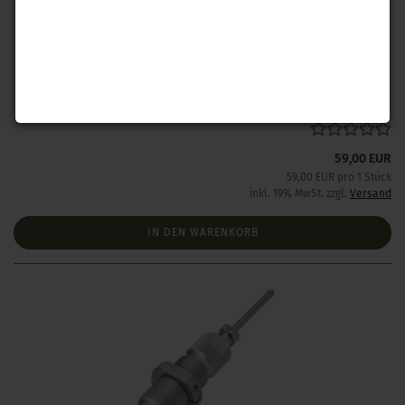
Hornady Vollkalibriermatrize .30 Carbine
Lieferzeit:
1 Woche NACH Zahlungseingang
59,00 EUR
59,00 EUR pro 1 Stück
inkl. 19% MwSt. zzgl.
Versand
IN DEN WARENKORB