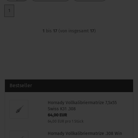
1
1
bis
17
(von insgesamt
17
)
Bestseller
Hornady Vollkalibriermatrize 7,5x55
Swiss K31 .308
64,00 EUR
64,00 EUR pro 1 Stück
Hornady Vollkalibriermatrize .308 Win