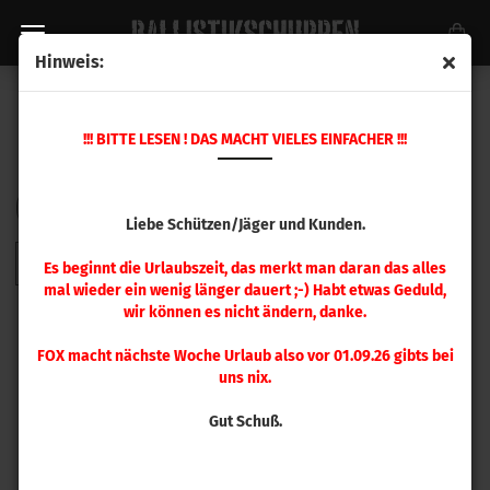
Hinweis:
VOLLKALIBRIERMATRIZE .300 - .500
!!! BITTE LESEN ! DAS MACHT VIELES EINFACHER !!!
Sortieren nach
pro Seite
Sortieren nach
48 pro Seite
Liebe Schützen/Jäger und Kunden.
1
Es beginnt die Urlaubszeit, das merkt man daran das alles
mal wieder ein wenig länger dauert ;-) Habt etwas Geduld,
wir können es nicht ändern, danke.
FOX macht nächste Woche Urlaub also vor 01.09.26 gibts bei
uns nix.
Gut Schuß.