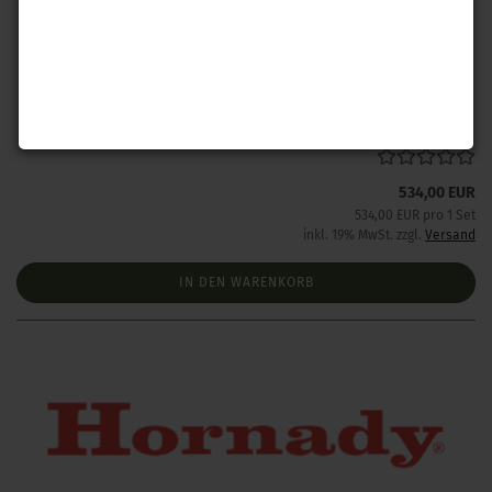
Hornady Automatische Geschosszuführung
Lieferzeit:
1 Woche NACH Zahlungseingang
534,00 EUR
534,00 EUR pro 1 Set
inkl. 19% MwSt. zzgl.
Versand
IN DEN WARENKORB