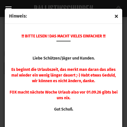
Hinweis:
LADEPRESSEN ZUBEHÖR
!!! BITTE LESEN ! DAS MACHT VIELES EINFACHER !!!
Sortieren nach
pro Seite
Sortieren nach
48 pro Seite
Liebe Schützen/Jäger und Kunden.
1
Es beginnt die Urlaubszeit, das merkt man daran das alles
mal wieder ein wenig länger dauert ;-) Habt etwas Geduld,
wir können es nicht ändern, danke.
FOX macht nächste Woche Urlaub also vor 01.09.26 gibts bei
uns nix.
Gut Schuß.